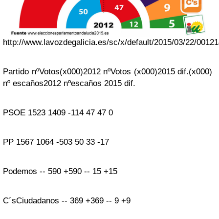
http://www.lavozdegalicia.es/sc/x/default/2015/03/22/00
Partido
nºVotos
(x000)
2012
nºVotos
(x000)
2015
dif.
(x000)
nº escaños
2012
nº
escaños
2015
dif.
PSOE
1523
1409
-114
47
47
0
PP
1567
1064
-503
50
33
-17
Podemos
--
590
+
590
--
15
+15
C´s
Ciudadanos
--
369
+369
--
9
+9