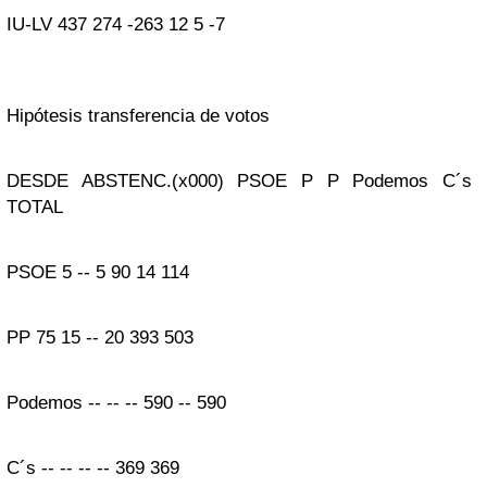
IU-LV
437
274
-263
12
5
-7
Hipótesis
transferencia de votos
DESDE
ABSTENC.
(x000)
PSOE
P P
Podemos
C´s
TOTAL
PSOE
5
--
5
90
14
114
PP
75
15
--
20
393
503
Podemos
--
--
--
590
--
590
C´s
--
--
--
--
369
369