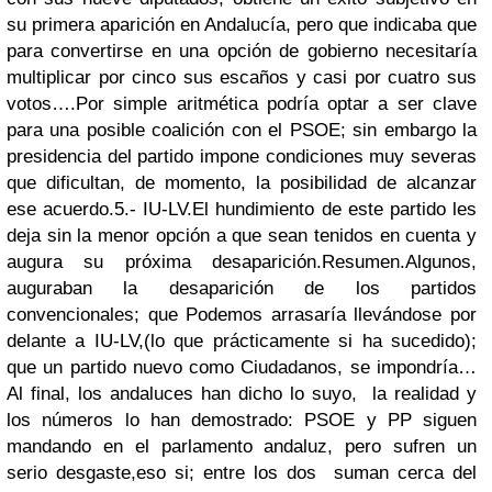
su primera aparición en Andalucía, pero que indicaba que
para convertirse en una opción de gobierno necesitaría
multiplicar por cinco sus escaños y casi por cuatro sus
votos….
Por simple aritmética
podría optar a ser clave
para una posible coalición con el PSOE; sin embargo la
presidencia del partido impone condiciones muy severas
que dificultan, de momento, la posibilidad de alcanzar
ese acuerdo.
5.- IU-LV.
El hundimiento de este partido les
deja sin la menor opción a que sean tenidos en cuenta y
augura su próxima desaparición.
Resumen.
A
lgunos,
auguraban la desaparición de
los partidos
convencionales; que Podemos arrasaría llevándose por
delante a IU-LV,(lo que prácticamente si ha sucedido);
que un partido nuevo como Ciudadanos, se impondría…
Al final, los andaluces han dicho lo suyo, la realidad y
los números lo han demostrado: PSOE y PP siguen
mandando en el parlamento andaluz,
pero sufren un
serio desgaste,eso si;
entre los dos suman cerca del