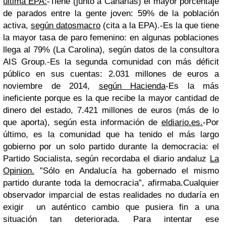
última EPA:
-Tiene (junto a Canarias) el mayor porcentaje
de parados entre la gente joven: 59% de la población
activa,
según datosmacro
(cita a la EPA).
-Es la que tiene
la mayor tasa de paro femenino: en algunas poblaciones
llega al 79% (La Carolina), según datos de la consultora
AIS Group.
-Es la segunda comunidad con más déficit
público en sus cuentas: 2.031 millones de euros a
noviembre de 2014,
según Hacienda
-Es la más
ineficiente porque es la que recibe la mayor cantidad de
dinero del estado, 7.421 millones de euros (más de lo
que aporta), según esta información de
eldiario.es.
-Por
último, es la comunidad que ha tenido el más largo
gobierno por un solo partido durante la democracia: el
Partido Socialista, según recordaba el diario andaluz
La
Opinion.
”Sólo en Andalucía ha gobernado el mismo
partido durante toda la democracia”, afirmaba.
Cualquier
observador imparcial de estas realidades no dudaría en
exigir un auténtico cambio que pusiera fin a una
situación tan deteriorada.
Para intentar ese