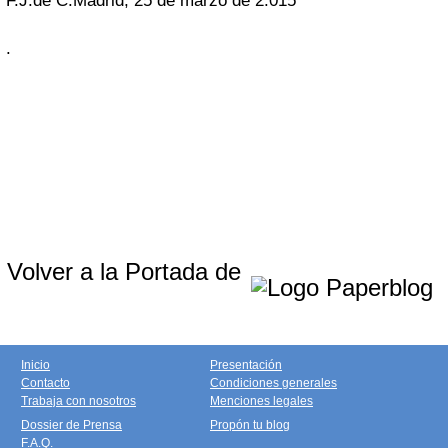
F.J.de C.
Madrid, 25 de marzo de 2.015
.
Volver a la Portada de
Inicio
Presentación
Contacto
Condiciones generales
Trabaja con nosotros
Menciones legales
Dossier de Prensa
Propón tu blog
F.A.Q.