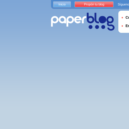
Inicio
Propón tu blog
Sígueno
Cu
E