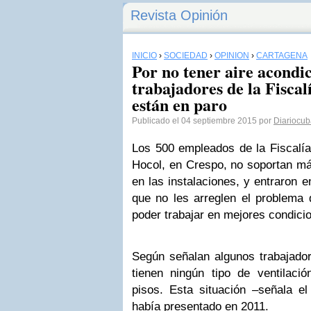
Revista Opinión
INICIO
›
SOCIEDAD
›
OPINIÓN
›
CARTAGENA
Por no tener aire acondi
trabajadores de la Fisca
están en paro
Publicado el 04 septiembre 2015 por
Diariocu
Los 500 empleados de la Fiscalía,
Hocol, en Crespo, no soportan má
en las instalaciones, y entraron 
que no les arreglen el problema 
poder trabajar en mejores condici
Según señalan algunos trabajad
tienen ningún tipo de ventilació
pisos. Esta situación –señala el
había presentado en 2011.