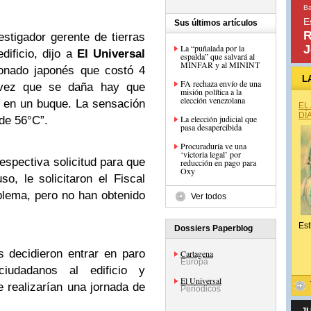
Ba
E
Sus últimos artículos
R
stigador gerente de tierras
La “puñalada por la
J
edificio, dijo a
El Universal
espalda” que salvará al
MINFAR y al MININT
ionado japonés que costó 4
L
FA rechaza envío de una
 vez que se daña hay que
misión política a la
elección venezolana
s en un buque. La sensación
EL
DÍ
La elección judicial que
 de 56°C”.
pasa desapercibida
Procuraduría ve una
‘victoria legal’ por
respectiva solicitud para que
reducción en pago para
Oxy
uso, le solicitaron el Fiscal
blema, pero no han obtenido
Ver todos
Est
Dossiers Paperblog
os decidieron entrar en paro
Cartagena
Europa
iudadanos al edificio y
El Universal
e realizarían una jornada de
Periódicos