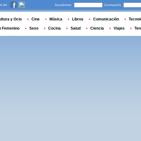
s en
Seudónimo
Contraseña
ltura y Ocio
Cine
Música
Libros
Comunicación
Tecnol
n Femenino
Sexo
Cocina
Salud
Ciencia
Viajes
Ten