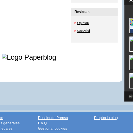
J
Revistas
Opinión
Sociedad
e
ón
Dossier de Prensa
Propón tu blog
s generales
F.A.Q.
legales
Gestionar cookies