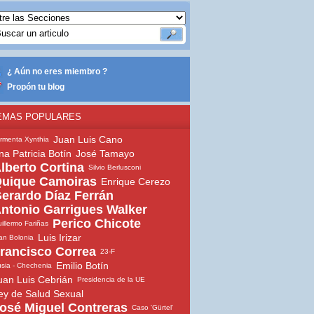
¿ Aún no eres miembro ?
Propón tu blog
EMAS POPULARES
Juan Luis Cano
rmenta Xynthia
na Patricia Botín
José Tamayo
lberto Cortina
Silvio Berlusconi
uique Camoiras
Enrique Cerezo
erardo Díaz Ferrán
ntonio Garrigues Walker
Perico Chicote
illermo Fariñas
Luis Irizar
an Bolonia
rancisco Correa
23-F
Emilio Botín
sia - Chechenia
uan Luis Cebrián
Presidencia de la UE
ey de Salud Sexual
osé Miguel Contreras
Caso 'Gürtel'