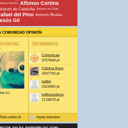
Alfonso Cortina
ltasar Garzón
statuto de Cataluña
Seísmo en Chile
afael del Pino
Antonio Brufau
esús Gil
A COMUNIDAD OPINIÓN
 AUTOR DEL
TOP MIEMBROS
A
Comunicae
3757848 pt
Clarena Roux
2597793 pt
pukko
2324960 pt
her A.l.
estilosrusticos
2129878 pt
Todo sobre él
Hazte miembro