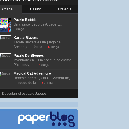
UEGOS EN ES.PAPERBLOG.COM
Arcade
Casino
Estrategia
Puzzle Bobble
Un clásico juego de Arcade. ......
Juega
Karate Blazers
Karate Blazers es un juego de
Arcade, que forma......
Juega
Puzzle De Bloques
Inventado en 1984 por el ruso Alekséi
Pázhitnov, e......
Juega
Magical Cat Adventure
Redescubre Magical Cat Adventure,
un juego de la......
Juega
Descubrir el espacio Juegos