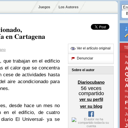
Juegos
Los Autores
cionado,
lía en Cartagena
T
Ver el artículo original
bano
To
Denunciar
 que trabajan en el edificio
A
s el calor que se concentra
A
Sobre el autor
Q
en cese de actividades hasta
G
del aire acondicionado para
Diariocubano
A
56
veces
ones.
Gu
compartido
Pl
ver su perfil
F
ores, desde hace un mes no
ver su blog
Ru
n en el edificio, de cuatro
J
 diario El Universal- ya se
L
J