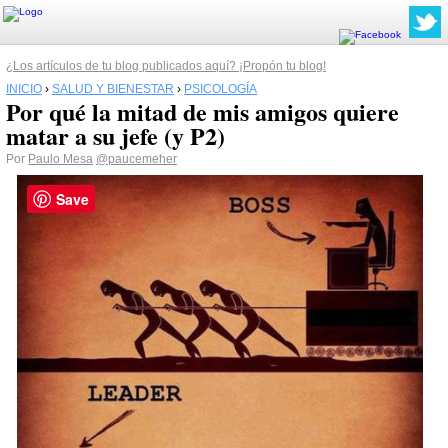
¿Los artículos de tu blog publicados aquí? ¡Propón tu blog!
INICIO
›
SALUD Y BIENESTAR
›
PSICOLOGÍA
Por qué la mitad de mis amigos quiere
matar a su jefe (y P2)
Por
Paulo Mesa
@paucemeher
Save