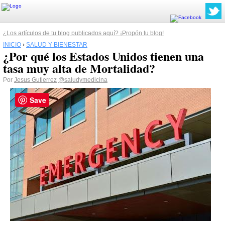
¿Los artículos de tu blog publicados aquí? ¡Propón tu blog!
INICIO
›
SALUD Y BIENESTAR
¿Por qué los Estados Unidos tienen una
tasa muy alta de Mortalidad?
Por
Jesus Gutierrez
@saludymedicina
Save