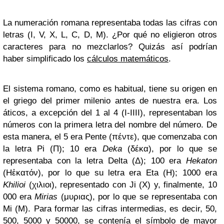
La numeración romana representaba todas las cifras con
letras (I, V, X, L, C, D, M). ¿Por qué no eligieron otros
caracteres para no mezclarlos? Quizás así podrían
haber simplificado los
cálculos matemáticos
.
El sistema romano, como es habitual, tiene su origen en
el griego del primer milenio antes de nuestra era. Los
áticos, a excepción del 1 al 4 (I-IIII), representaban los
números con la primera letra del nombre del número. De
esta manera, el 5 era Pente (πέντε), que comenzaba con
la letra Pi (Π); 10 era
Deka
(δέκα), por lo que se
representaba con la letra Delta (Δ); 100 era
Hekaton
(Ηἑκατόν), por lo que su letra era Eta (Η); 1000 era
Khilioi
(χιλιοι), representado con Ji (Χ) y, finalmente, 10
000 era
Mirias
(μυριας), por lo que se representaba con
Mi (Μ). Para formar las cifras intermedias, es decir, 50,
500, 5000 y 50000, se contenía el símbolo de mayor