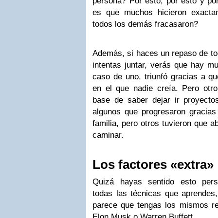
persona? Por esto, por esto y por
es que muchos hicieron exacta
todos los demás fracasaron?
Además, si haces un repaso de tod
intentas juntar, verás que hay m
caso de uno, triunfó gracias a qu
en el que nadie creía. Pero otro
base de saber dejar ir proyect
algunos que progresaron gracia
familia, pero otros tuvieron que 
caminar.
Los factores «extra»
Quizá hayas sentido esto perso
todas las técnicas que aprendes,
parece que tengas los mismos re
Elon Musk o Warren Buffett.