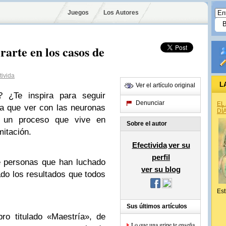
Juegos
Los Autores
rarte en los casos de
ivida
L
Ver el artículo original
 ¿Te inspira para seguir
Denunciar
EL
a que ver con las neuronas
DÍ
r un proceso que vive en
Sobre el autor
itación.
Efectivida
ver su
perfil
e personas que han luchado
ver su blog
ado los resultados que todos
Est
Sus últimos artículos
ro titulado «Maestría», de
Lo que una gripe te enseña