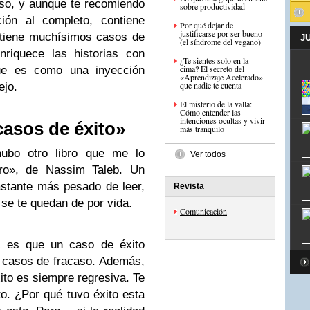
oso, y aunque te recomiendo
sobre productividad
ión al completo, contiene
Por qué dejar de
justificarse por ser bueno
ntiene muchísimos casos de
J
(el síndrome del vegano)
nriquece las historias con
¿Te sientes solo en la
cima? El secreto del
que es como una inyección
«Aprendizaje Acelerado»
que nadie te cuenta
ejo.
El misterio de la valla:
Cómo entender las
intenciones ocultas y vivir
casos de éxito»
más tranquilo
ubo otro libro que me lo
Ver todos
gro», de Nassim Taleb. Un
Bastante más pesado de leer,
Revista
se te quedan de por vida.
Comunicación
ca es que un caso de éxito
 casos de fracaso. Además,
ito es siempre regresiva. Te
to. ¿Por qué tuvo éxito esta