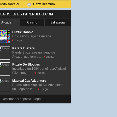
Todo sobre él
Hazte miembro
UEGOS EN ES.PAPERBLOG.COM
Arcade
Casino
Estrategia
Puzzle Bobble
Un clásico juego de Arcade. ......
Juega
Karate Blazers
Karate Blazers es un juego de
Arcade, que forma......
Juega
Puzzle De Bloques
Inventado en 1984 por el ruso Alekséi
Pázhitnov, e......
Juega
Magical Cat Adventure
Redescubre Magical Cat Adventure,
un juego de la......
Juega
Descubrir el espacio Juegos