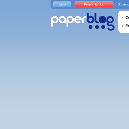
Inicio
Propón tu blog
Sígueno
Cu
E