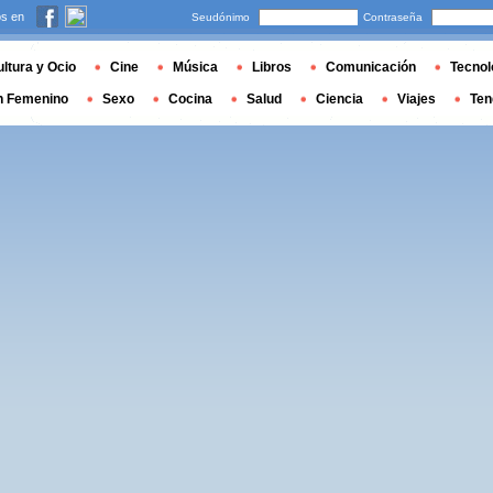
s en
Seudónimo
Contraseña
ltura y Ocio
Cine
Música
Libros
Comunicación
Tecnol
n Femenino
Sexo
Cocina
Salud
Ciencia
Viajes
Ten