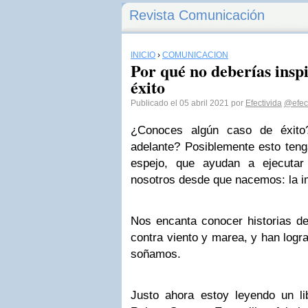
Revista Comunicación
INICIO
›
COMUNICACIÓN
Por qué no deberías inspi
éxito
Publicado el 05 abril 2021 por
Efectivida
@efect
¿Conoces algún caso de éxito?
adelante? Posiblemente esto teng
espejo, que ayudan a ejecuta
nosotros desde que nacemos: la im
Nos encanta conocer historias d
contra viento y marea, y han logr
soñamos.
Justo ahora estoy leyendo un lib