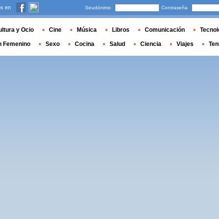
s en
Seudónimo
Contraseña
ltura y Ocio
Cine
Música
Libros
Comunicación
Tecnol
n Femenino
Sexo
Cocina
Salud
Ciencia
Viajes
Ten