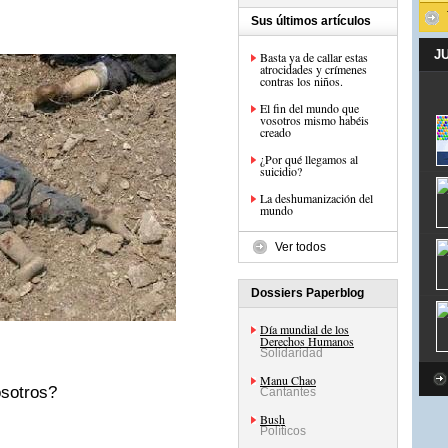
Sus últimos artículos
J
Basta ya de callar estas
atrocidades y crímenes
contras los niños.
El fin del mundo que
vosotros mismo habéis
creado
¿Por qué llegamos al
suicidio?
La deshumanización del
mundo
Ver todos
Dossiers Paperblog
Día mundial de los
Derechos Humanos
Solidaridad
Manu Chao
osotros?
Cantantes
Bush
Políticos