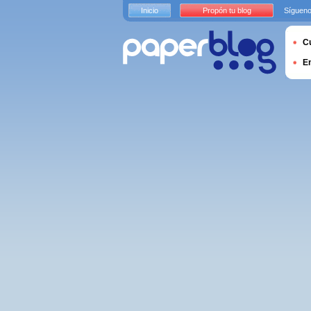
Inicio
Propón tu blog
Sígueno
Cu
E