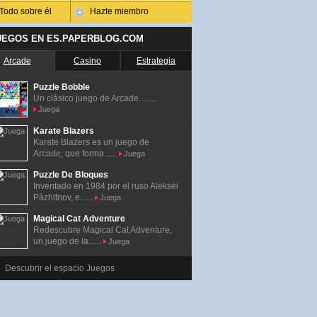
Todo sobre él
Hazte miembro
UEGOS EN ES.PAPERBLOG.COM
Arcade
Casino
Estrategia
Puzzle Bobble
Un clásico juego de Arcade. ......
Juega
Karate Blazers
Karate Blazers es un juego de
Arcade, que forma......
Juega
Puzzle De Bloques
Inventado en 1984 por el ruso Alekséi
Pázhitnov, e......
Juega
Magical Cat Adventure
Redescubre Magical Cat Adventure,
un juego de la......
Juega
Descubrir el espacio Juegos