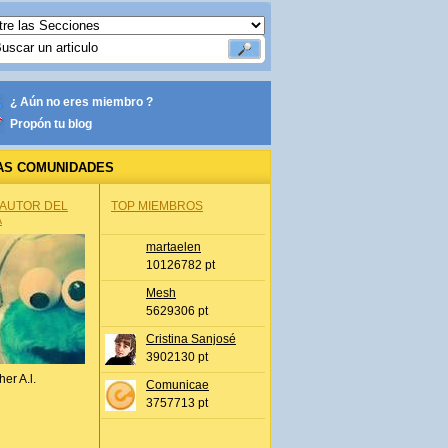
¿ Aún no eres miembro ?
Propón tu blog
AS COMUNIDADES
 AUTOR DEL
TOP MIEMBROS
A
martaelen
10126782 pt
Mesh
5629306 pt
Cristina Sanjosé
3902130 pt
her A.l.
Comunicae
3757713 pt