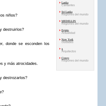
Lanka
Cantantes
Sri Lanka
Regiones del mundo
los niños?
MEDELLIN
Regiones del mundo
y destruirlos?
Egipto
Actualidad
New York
ciudades
er, donde se esconden los
x
Arquitectos
Congo
Regiones del mundo
s y más atrocidades.
y destrozarlos?
e?