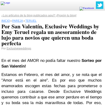
¿Los artículos de tu blog publicados aquí? ¡Propón tu blog!
INICIO
›
PAREJA
›
TERUEL
Por San Valentín, Exclusive Weddings by
Emy Teruel regala un asesoramiento de
lujo para novios que quieren una boda
perfecta
Por
Exclusiveweddings
En el mes del AMOR no podía faltar nuestro
Sorteo por
San Valentín!
Estamos en Febrero, el mes del amor, y se nota que el
"Amor está en el aire". Es por eso que muchos
enamorados escogen estas fechas para prometerse o
incluso para casarse.
Desde Exclusive Weddings
queremos contribuir a que ese amor perdure en el tiempo
y su boda sea la más maravillosa de todas. Por eso,