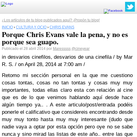
¿Los artículos de tu blog publicados aquí? ¡Propón tu blog!
INICIO
›
CULTURA Y OCIO
›
CHRIS EVANS
Porque Chris Evans vale la pena, y no es
porque sea guapo.
Publicado el 28 abril 2014 por
Maresssss
@cineyear
in desvarios cinefilos, desvarios de una cinefila / by Mar
R. S. / on April 28, 2014 at 7:00 am /
Retomo mi sección personal en la que me cuestiono
cosas tontas, cosas no tan tontas y cosas muy muy
importantes, todas ellas claro esta con relación al cine
que es de lo que venimos hablando aquí desde hace
algún tiempo ya.. . A este articulo/post/entrada podéis
ponerle el calificativo que considereis encontrando desde
muy muy tonto hasta muy muy interesante (dudo que
nadie vaya a optar por esta opción pero oye no se sabe
nunca y sino mirad las listas de este año.. entre las que