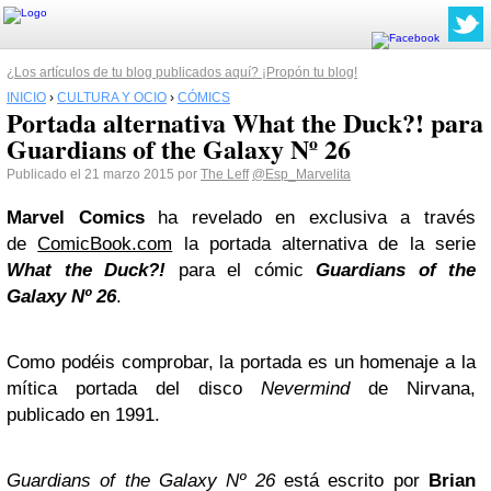
¿Los artículos de tu blog publicados aquí? ¡Propón tu blog!
INICIO
›
CULTURA Y OCIO
›
CÓMICS
Portada alternativa What the Duck?! para
Guardians of the Galaxy Nº 26
Publicado el 21 marzo 2015 por
The Leff
@Esp_Marvelita
Marvel Comics
ha revelado en exclusiva a través
de
ComicBook.com
la portada alternativa de la serie
What the Duck?!
para el cómic
Guardians of the
Galaxy Nº 26
.
Como podéis comprobar, la portada es un homenaje a la
mítica portada del disco
Nevermind
de Nirvana,
publicado en 1991.
Guardians of the Galaxy Nº 26
está escrito por
Brian