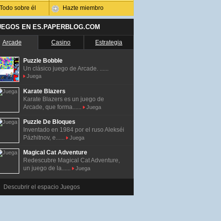
Todo sobre él
Hazte miembro
UEGOS EN ES.PAPERBLOG.COM
Arcade
Casino
Estrategia
Puzzle Bobble
Un clásico juego de Arcade. ......
Juega
Karate Blazers
Karate Blazers es un juego de
Arcade, que forma......
Juega
Puzzle De Bloques
Inventado en 1984 por el ruso Alekséi
Pázhitnov, e......
Juega
Magical Cat Adventure
Redescubre Magical Cat Adventure,
un juego de la......
Juega
Descubrir el espacio Juegos