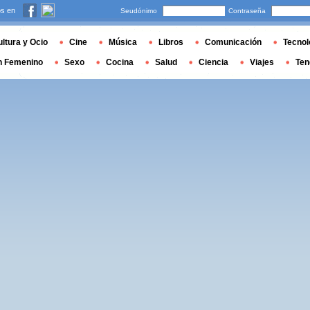
s en
Seudónimo
Contraseña
ltura y Ocio
Cine
Música
Libros
Comunicación
Tecnol
n Femenino
Sexo
Cocina
Salud
Ciencia
Viajes
Ten