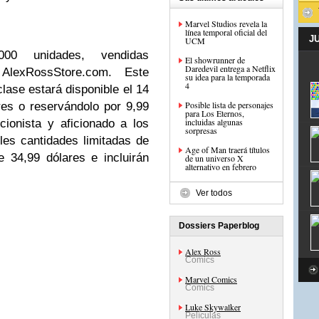
Marvel Studios revela la
línea temporal oficial del
J
UCM
000 unidades, vendidas
El showrunner de
Daredevil entrega a Netflix
AlexRossStore.com. Este
su idea para la temporada
4
lase estará disponible el 14
Posible lista de personajes
es o reservándolo por 9,99
para Los Eternos,
incluidas algunas
cionista y aficionado a los
sorpresas
les cantidades limitadas de
Age of Man traerá títulos
 34,99 dólares e incluirán
de un universo X
alternativo en febrero
Ver todos
Dossiers Paperblog
Alex Ross
Comics
Marvel Comics
Comics
Luke Skywalker
Películas