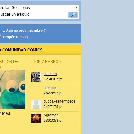
¿ Aún no eres miembro ?
Propón tu blog
A COMUNIDAD CÓMICS
 AUTOR DEL
TOP MIEMBROS
A
sepelaci
3268367 pt
Jmusind
2622697 pt
cupcakeshermosos
2427175 pt
her A.l.
Agramar
2361053 pt