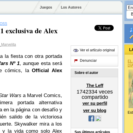
Juegos
Los Autores
ROSS
1 exclusiva de Alex
Marvelita
L
Ver el artículo original
 la fiesta con otra portada
Denunciar
EL
ars Nº 1
, aunque esta será
DÍ
de cómics, la
Official
Alex
Sobre el autor
The Leff
1742334
veces
Star Wars
a Marvel Comics,
compartido
mera portada alternativa
ver su perfil
a en la página con desafío y
ver su blog
Est
én salido de la victoriosa
Muerte. Skywalker mira a los
n y la vida como solo Alex
Sus últimos artículos