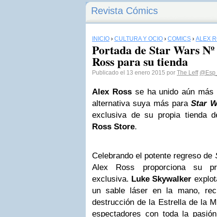
Revista Cómics
INICIO
›
CULTURA Y OCIO
›
CÓMICS
›
ALEX 
Portada de Star Wars Nº 
Ross para su tienda
Publicado el 13 enero 2015 por
The Leff
@Esp_
Alex Ross
se ha unido aún más a
alternativa suya más para
Star W
exclusiva de su propia tienda 
Ross
Store
.
Celebrando el potente regreso de
Alex Ross proporciona su pri
exclusiva.
Luke Skywalker
explot
un sable láser en la mano, reci
destrucción de la Estrella de la 
espectadores con toda la pasió