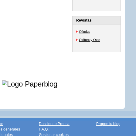
Revistas
Cómics
Cultura y Ocio
e
ón
Dossier de Prensa
Propón tu blog
s generales
F.A.Q.
legales
Gestionar cookies