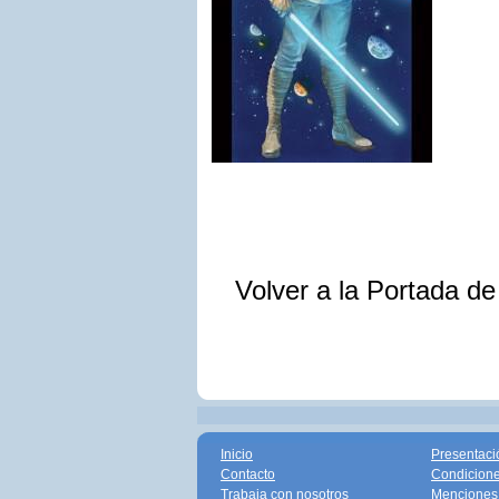
Volver a la Portada d
Inicio
Presentaci
Contacto
Condicione
Trabaja con nosotros
Menciones 