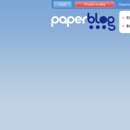
Inicio
Propón tu blog
Sígueno
Cu
E