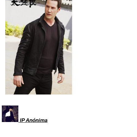
IP A
nónima