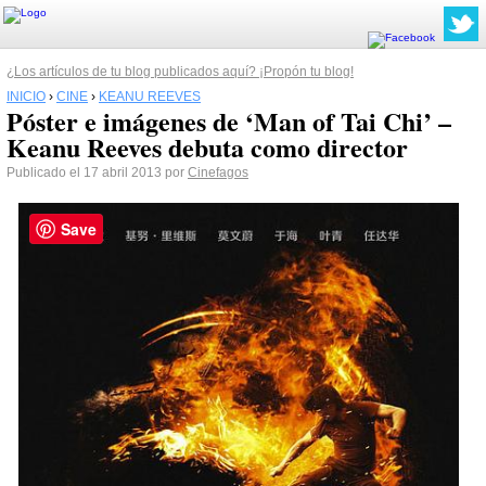
¿Los artículos de tu blog publicados aquí? ¡Propón tu blog!
INICIO
›
CINE
›
KEANU REEVES
Póster e imágenes de ‘Man of Tai Chi’ –
Keanu Reeves debuta como director
Publicado el 17 abril 2013 por
Cinefagos
Save