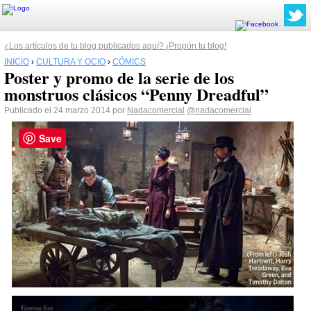
¿Los artículos de tu blog publicados aquí? ¡Propón tu blog!
INICIO
›
CULTURA Y OCIO
›
CÓMICS
Poster y promo de la serie de los
monstruos clásicos “Penny Dreadful”
Publicado el 24 marzo 2014 por
Nadacomercial
@nadacomercial
Save