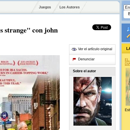
Juegos
Los Autores
 is strange" con john
L
Ver el artículo original
Denunciar
EL
DÍ
Sobre el autor
Est