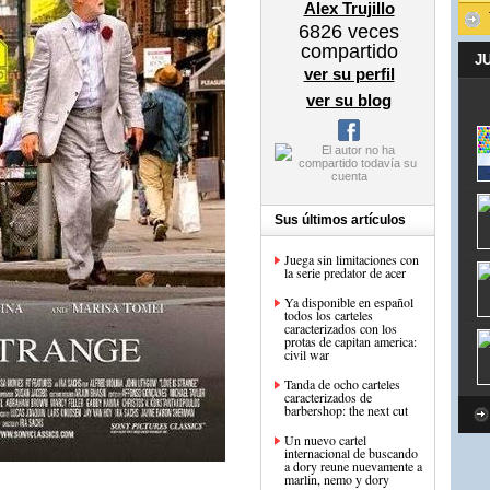
Alex Trujillo
6826
veces
compartido
J
ver su perfil
ver su blog
Sus últimos artículos
Juega sin limitaciones con
la serie predator de acer
Ya disponible en español
todos los carteles
caracterizados con los
protas de capitan america:
civil war
Tanda de ocho carteles
caracterizados de
barbershop: the next cut
Un nuevo cartel
internacional de buscando
a dory reune nuevamente a
marlin, nemo y dory