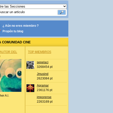
¿ Aún no eres miembro ?
Propón tu blog
A COMUNIDAD CINE
 AUTOR DEL
TOP MIEMBROS
A
sepelaci
3268454 pt
Jmusind
2623084 pt
Agramar
2361176 pt
her A.l.
jmporense
2263169 pt