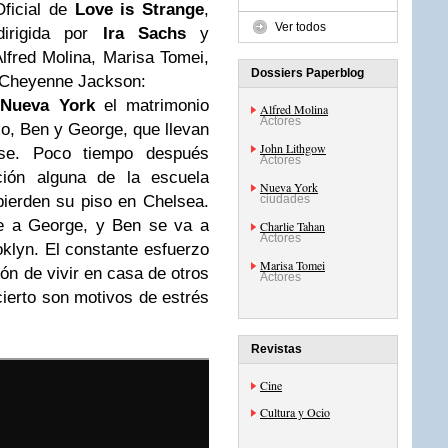
Oficial de
Love is Strange
,
Ver todos
dirigida por
Ira Sachs
y
lfred Molina, Marisa Tomei,
Dossiers Paperblog
Cheyenne Jackson:
n
Nueva York
el matrimonio
Alfred Molina
Actores
o, Ben y George, que llevan
John Lithgow
rse. Poco tiempo después
Actores
ción alguna de la escuela
Nueva York
ierden su piso en Chelsea.
ciudades
ge a George, y Ben se va a
Charlie Tahan
Actores
oklyn. El constante esfuerzo
Marisa Tomei
ión de vivir en casa de otros
Actores
cierto son motivos de estrés
Revistas
Cine
Cultura y Ocio