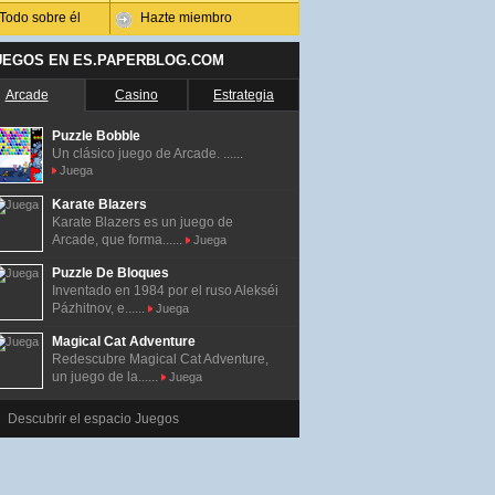
Todo sobre él
Hazte miembro
UEGOS EN ES.PAPERBLOG.COM
Arcade
Casino
Estrategia
Puzzle Bobble
Un clásico juego de Arcade. ......
Juega
Karate Blazers
Karate Blazers es un juego de
Arcade, que forma......
Juega
Puzzle De Bloques
Inventado en 1984 por el ruso Alekséi
Pázhitnov, e......
Juega
Magical Cat Adventure
Redescubre Magical Cat Adventure,
un juego de la......
Juega
Descubrir el espacio Juegos