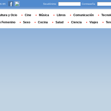
s en
Seudónimo
Contraseña
ltura y Ocio
Cine
Música
Libros
Comunicación
Tecnol
n Femenino
Sexo
Cocina
Salud
Ciencia
Viajes
Ten