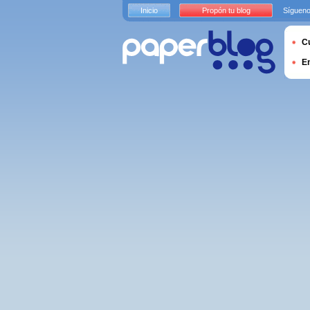
Inicio
Propón tu blog
Sígueno
Cu
E