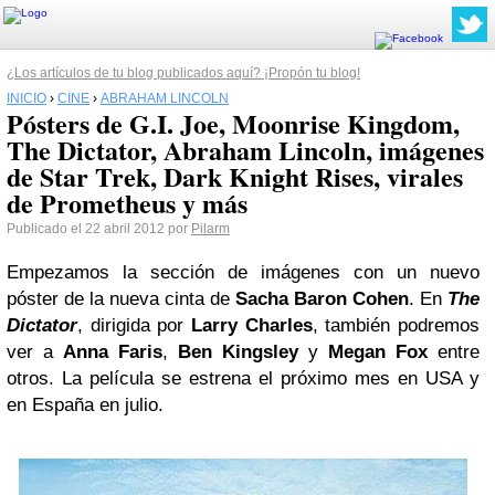
¿Los artículos de tu blog publicados aquí? ¡Propón tu blog!
INICIO
›
CINE
›
ABRAHAM LINCOLN
Pósters de G.I. Joe, Moonrise Kingdom,
The Dictator, Abraham Lincoln, imágenes
de Star Trek, Dark Knight Rises, virales
de Prometheus y más
Publicado el 22 abril 2012 por
Pilarm
Empezamos la sección de imágenes con un nuevo
póster de la nueva cinta de
Sacha Baron Cohen
. En
The
Dictator
, dirigida por
Larry Charles
, también podremos
ver a
Anna Faris
,
Ben Kingsley
y
Megan Fox
entre
otros. La película se estrena el próximo mes en USA y
en España en julio.