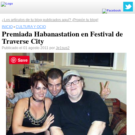
¿Los artículos de tu blog publicados aquí? ¡Propón tu blog!
INICIO
›
CULTURA Y OCIO
Premiada Habanastation en Festival de
Traverse City
Publicado el 01 agosto 2011 por
Je1sus2
Save