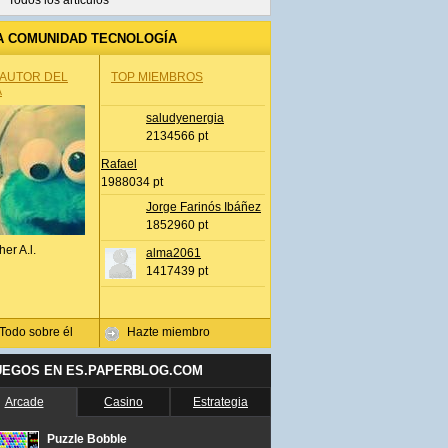
Todos los artículos
A COMUNIDAD TECNOLOGÍA
 AUTOR DEL
TOP MIEMBROS
A
saludyenergia
2134566 pt
Rafael
1988034 pt
Jorge Farinós Ibáñez
1852960 pt
her A.l.
alma2061
1417439 pt
Todo sobre él
Hazte miembro
UEGOS EN ES.PAPERBLOG.COM
Arcade
Casino
Estrategia
Puzzle Bobble