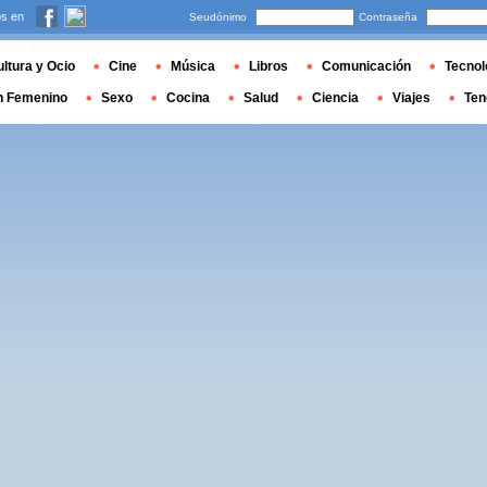
s en
Seudónimo
Contraseña
ltura y Ocio
Cine
Música
Libros
Comunicación
Tecnol
n Femenino
Sexo
Cocina
Salud
Ciencia
Viajes
Ten