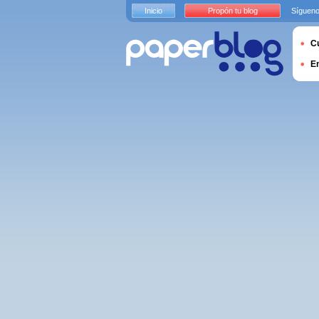
Inicio
Propón tu blog
Sígueno
Cu
E