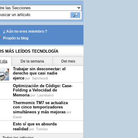
¿ Aún no eres miembro ?
Propón tu blog
OS MÁS LEÍDOS TECNOLOGÍA
l día
De la semana
Del mes
Trabajar sin desconectar: el
derecho que casi nadie
ejerce
por
Sanchezdi
Optimización de Código: Case-
Folding a Velocidad de
Memoria
por
Lauratuero
Thermomix TM7 se actualiza
con cinco temporizadores
simultáneos y más mejoras
por
Ganix
Esto sí que es absurda
realidad
por
Tzimize