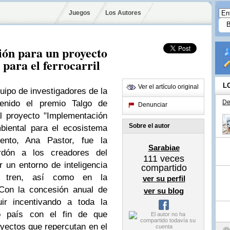
Juegos
Los Autores
ión para un proyecto
 para el ferrocarril
L
Ver el artículo original
uipo de investigadores de la
enido el premio Talgo de
De
Denunciar
l proyecto "Implementación
Sobre el autor
biental para el ecosistema
mento, Ana Pastor, fue la
Sarabiae
rdón a los creadores del
111
veces
r un entorno de inteligencia
compartido
e tren, así como en la
ver su perfil
 Con la concesión anual de
ver su blog
ir incentivando a toda la
ro país con el fin de que
yectos que repercutan en el