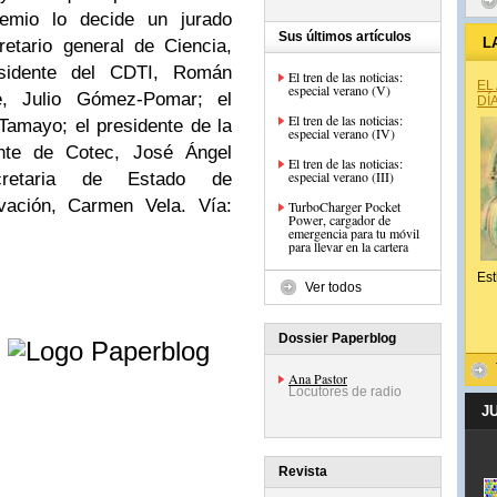
remio lo decide un jurado
Sus últimos artículos
L
retario general de Ciencia,
esidente del CDTI, Román
El tren de las noticias:
EL
especial verano (V)
e, Julio Gómez-Pomar; el
DÍ
El tren de las noticias:
Tamayo; el presidente de la
especial verano (IV)
nte de Cotec, José Ángel
El tren de las noticias:
especial verano (III)
retaria de Estado de
ovación, Carmen Vela. Vía:
TurboCharger Pocket
Power, cargador de
emergencia para tu móvil
para llevar en la cartera
Est
Ver todos
e
Dossier Paperblog
Ana Pastor
Locutores de radio
J
Revista