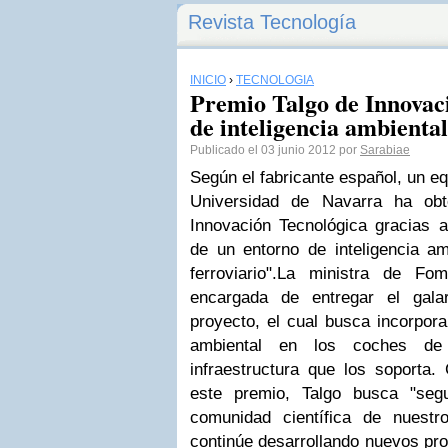
Revista Tecnología
INICIO
›
TECNOLOGÍA
Premio Talgo de Innovac
de inteligencia ambiental
Publicado el 03 junio 2012 por
Sarabiae
Según el fabricante español, un eq
Universidad de Navarra ha obt
Innovación Tecnológica gracias a
de un entorno de inteligencia am
ferroviario".La ministra de Fo
encargada de entregar el gala
proyecto, el cual busca incorpora
ambiental en los coches d
infraestructura que los soporta.
este premio, Talgo busca "segu
comunidad científica de nuest
continúe desarrollando nuevos pro