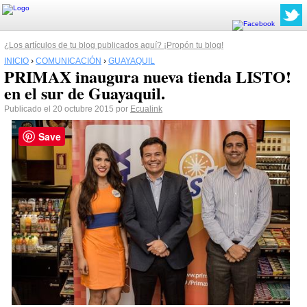
¿Los artículos de tu blog publicados aquí? ¡Propón tu blog!
INICIO
›
COMUNICACIÓN
›
GUAYAQUIL
PRIMAX inaugura nueva tienda LISTO!
en el sur de Guayaquil.
Publicado el 20 octubre 2015 por
Ecualink
Save