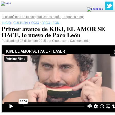
¿Los artículos de tu blog publicados aquí? ¡Propón tu blog!
INICIO
›
CULTURA Y OCIO
›
PACO LEÓN
Primer avance de KIKI, EL AMOR SE
HACE, lo nuevo de Paco León
Publicado el 03 diciembre 2015 por
Cineenserio
@cineenserio