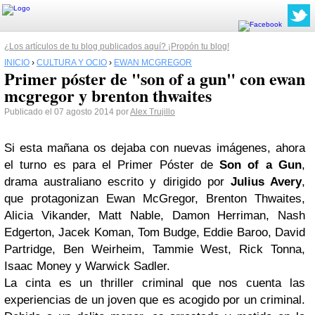
¿Los artículos de tu blog publicados aquí? ¡Propón tu blog!
INICIO
›
CULTURA Y OCIO
›
EWAN MCGREGOR
Primer póster de "son of a gun" con ewan
mcgregor y brenton thwaites
Publicado el 07 agosto 2014 por
Alex Trujillo
Si esta mañana os dejaba con nuevas imágenes, ahora
el turno es para el Primer Póster de
Son of a Gun
,
drama australiano escrito y dirigido por
Julius Avery
,
que protagonizan Ewan McGregor, Brenton Thwaites,
Alicia Vikander, Matt Nable, Damon Herriman, Nash
Edgerton, Jacek Koman, Tom Budge, Eddie Baroo, David
Partridge, Ben Weirheim, Tammie West, Rick Tonna,
Isaac Money y Warwick Sadler.
La cinta es un thriller criminal que nos cuenta las
experiencias de un joven que es acogido por un criminal.