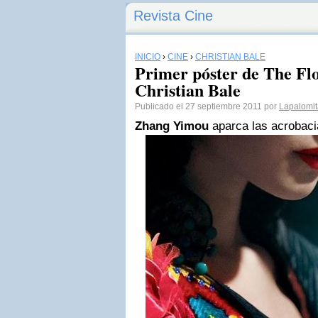
Revista Cine
INICIO
›
CINE
›
CHRISTIAN BALE
Primer póster de The Fl
Christian Bale
Publicado el 27 septiembre 2011 por
Lapalomi
Zhang Yimou
aparca las acrobaci