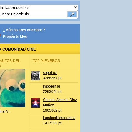
¿ Aún no eres miembro ?
Propón tu blog
A COMUNIDAD CINE
 AUTOR DEL
TOP MIEMBROS
A
sepelaci
3268367 pt
jmporense
2263049 pt
Claudio Antonio Diaz
Muñoz
1965802 pt
her A.l.
lapalomitamecanica
1417552 pt