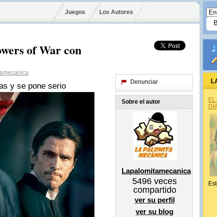
Juegos
Los Autores
owers of War con
tamecanica
L
Denunciar
as y se pone serio
EL
Sobre el autor
DÍ
Lapalomitamecanica
5496
veces
Est
compartido
ver su perfil
ver su blog