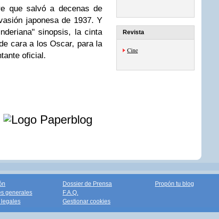
e que salvó a decenas de
nvasión japonesa de 1937. Y
deriana" sinopsis, la cinta
Revista
de cara a los Oscar, para la
Cine
tante oficial.
e
ón
Dossier de Prensa
Propón tu blog
s generales
F.A.Q.
legales
Gestionar cookies