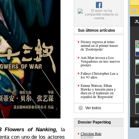
J
Sus últimos artículos
Disney regresa al reino
animal en el primer teaser
de 'Zootrópolis'
Ant-Man invoca a Los
Vengadores en tres nuevos
pósters
Fallece Christopher Lee a
los 93 años
Emma Watson, Ethan
Hawke y tensión pura y
dura en el trailerazo en
español de 'Regresión'
Ver todos
Dossier Paperblog
3 Flowers of Nanking,
la
Christian Bale
nta con uno de los actores
Escritor