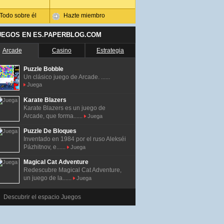
Todo sobre él
Hazte miembro
UEGOS EN ES.PAPERBLOG.COM
Arcade
Casino
Estrategia
Puzzle Bobble
Un clásico juego de Arcade. ......
Juega
Karate Blazers
Karate Blazers es un juego de
Arcade, que forma......
Juega
Puzzle De Bloques
Inventado en 1984 por el ruso Alekséi
Pázhitnov, e......
Juega
Magical Cat Adventure
Redescubre Magical Cat Adventure,
un juego de la......
Juega
Descubrir el espacio Juegos