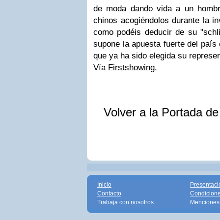
de moda dando vida a un hombr
chinos acogiéndolos durante la i
como podéis deducir de su "schlin
supone la apuesta fuerte del país 
que ya ha sido elegida su represen
Vía
Firstshowing.
Volver a la Portada d
Inicio
Presentaci
Contacto
Condicione
Trabaja con nosotros
Menciones 