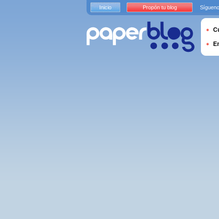
Inicio
Propón tu blog
Sígueno
Cu
E