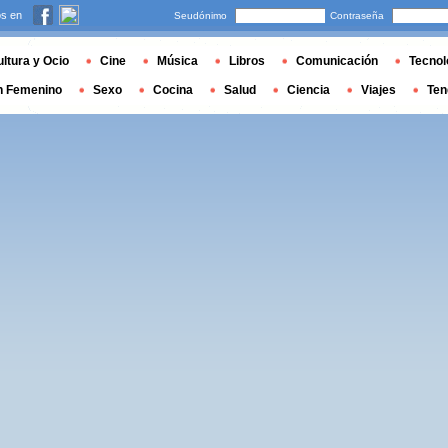
s en
Seudónimo
Contraseña
ltura y Ocio
Cine
Música
Libros
Comunicación
Tecnol
n Femenino
Sexo
Cocina
Salud
Ciencia
Viajes
Ten