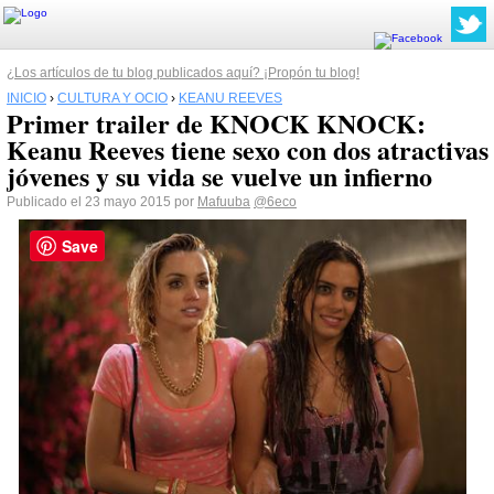
¿Los artículos de tu blog publicados aquí? ¡Propón tu blog!
INICIO
›
CULTURA Y OCIO
›
KEANU REEVES
Primer trailer de KNOCK KNOCK:
Keanu Reeves tiene sexo con dos atractivas
jóvenes y su vida se vuelve un infierno
Publicado el 23 mayo 2015 por
Mafuuba
@6eco
Save