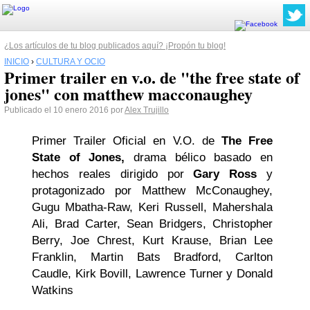
¿Los artículos de tu blog publicados aquí? ¡Propón tu blog!
INICIO
›
CULTURA Y OCIO
Primer trailer en v.o. de "the free state of
jones" con matthew macconaughey
Publicado el 10 enero 2016 por
Alex Trujillo
Primer Trailer Oficial en V.O. de
The Free
State of Jones,
drama bélico basado en
hechos reales dirigido por
Gary Ross
y
protagonizado por
Matthew McConaughey,
Gugu Mbatha-Raw, Keri Russell, Mahershala
Ali, Brad Carter, Sean Bridgers, Christopher
Berry, Joe Chrest, Kurt Krause, Brian Lee
Franklin, Martin Bats Bradford, Carlton
Caudle, Kirk Bovill, Lawrence Turner y Donald
Watkins