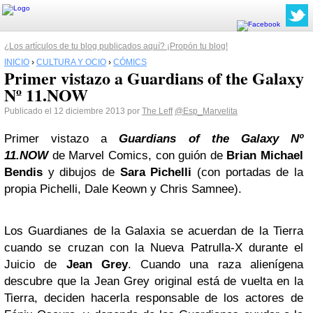
¿Los artículos de tu blog publicados aquí? ¡Propón tu blog!
INICIO
›
CULTURA Y OCIO
›
CÓMICS
Primer vistazo a Guardians of the Galaxy
Nº 11.NOW
Publicado el 12 diciembre 2013 por
The Leff
@Esp_Marvelita
Primer vistazo a
Guardians of the Galaxy Nº
11.NOW
de Marvel Comics, con guión de
Brian Michael
Bendis
y dibujos de
Sara Pichelli
(con portadas de la
propia Pichelli, Dale Keown y Chris Samnee).
Los Guardianes de la Galaxia se acuerdan de la Tierra
cuando se cruzan con la Nueva Patrulla-X durante el
Juicio de
Jean Grey
. Cuando una raza alienígena
descubre que la Jean Grey original está de vuelta en la
Tierra, deciden hacerla responsable de los actores de