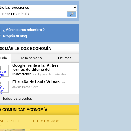
¿ Aún no eres miembro ?
Propón tu blog
OS MÁS LEÍDOS ECONOMÍA
l día
De la semana
Del mes
Google frente a la IA: tres
formas de dilema del
innovador
por
Ignacio G.r. Gavilán
El sueño de Louis Vuitton
por
Javier Pérez Caro
Todos los artículos
A COMUNIDAD ECONOMÍA
 AUTOR DEL
TOP MIEMBROS
A