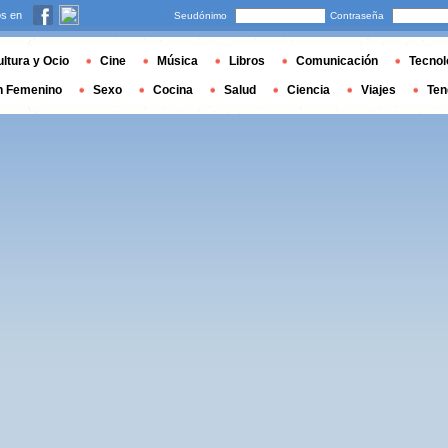
s en
Seudónimo
Contraseña
ltura y Ocio
Cine
Música
Libros
Comunicación
Tecnol
n Femenino
Sexo
Cocina
Salud
Ciencia
Viajes
Ten