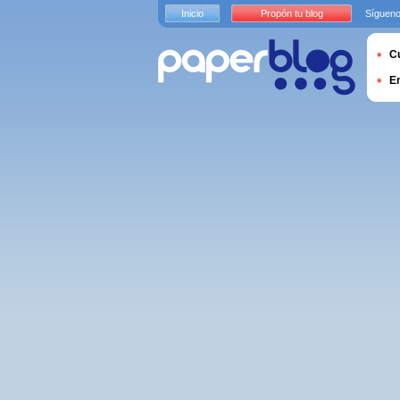
Inicio
Propón tu blog
Sígueno
Cu
E