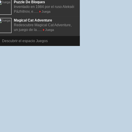
Puzzle De Bloques
Inventado en 1984 por el ruso Alekséi
Pázhitnov, e......
Juega
Magical Cat Adventure
Redescubre Magical Cat Adventure,
un juego de la......
Juega
Descubrir el espacio Juegos