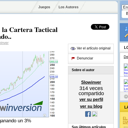
Juegos
Los Autores
 la Cartera Tactical
do..
inver
L
Ver el artículo original
De
Denunciar
Sobre el autor
Slowinver
314
veces
compartido
ver su perfil
ver su blog
L
EL
 ganando un 3%
DÍ
Sus últimos artículos