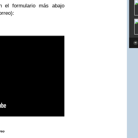
n el formulario más abajo
orreo):
reo