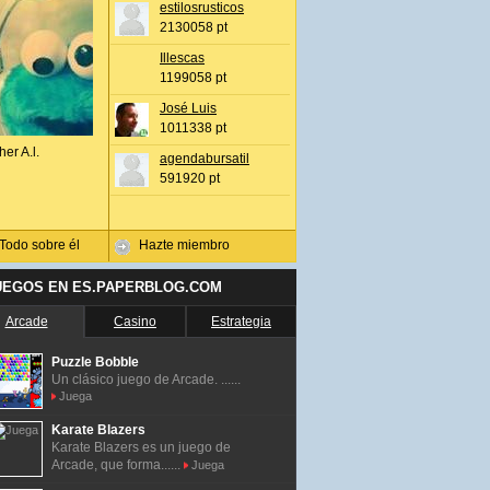
estilosrusticos
2130058 pt
Illescas
1199058 pt
José Luis
1011338 pt
her A.l.
agendabursatil
591920 pt
Todo sobre él
Hazte miembro
UEGOS EN ES.PAPERBLOG.COM
Arcade
Casino
Estrategia
Puzzle Bobble
Un clásico juego de Arcade. ......
Juega
Karate Blazers
Karate Blazers es un juego de
Arcade, que forma......
Juega