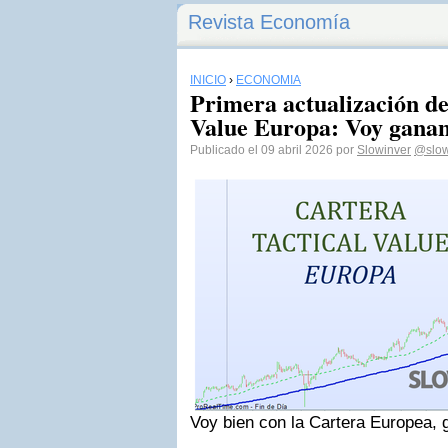
Revista Economía
INICIO
›
ECONOMÍA
Primera actualización de
Value Europa: Voy ganan
Publicado el 09 abril 2026 por
Slowinver
@slow
Voy bien con la Cartera Europea,