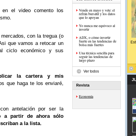
 en el video comento los
Vende en mayo y vete: el
refrán bursátil y los datos
ismo.
que lo apoyan
Yo nunca me equivoco al
invertir
 mercados, con la tregua (o
ADX, o cómo invertir
fuerte en las tendencias de
Est
 Asi que vamos a retocar un
bolsa más fuertes
 al ciclo económico y sus
Una técnica sencilla para
seguir las tendencias de
largo plazo
Ver todos
licar la cartera y mis
J
s que haga te los enviaré,
Revista
Economía
on antelación por ser la
ro
a partir de ahora sólo
criban a la lista.