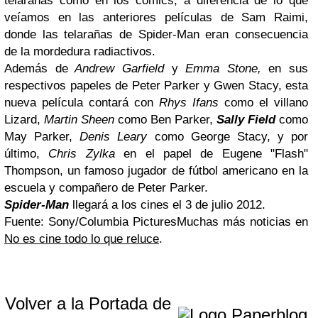
telarañas como en los cómics, a diferencia de lo que
veíamos en las anteriores películas de Sam Raimi,
donde las telarañas de Spider-Man eran consecuencia
de la mordedura radiactivos.
Además de
Andrew Garfield
y
Emma Stone,
en sus
respectivos papeles de Peter Parker y Gwen Stacy, esta
nueva película contará con
Rhys Ifans
como el villano
Lizard,
Martin Sheen
como Ben Parker,
Sally Field
como
May Parker,
Denis Leary
como George Stacy, y por
último,
Chris Zylka
en el papel de Eugene "Flash"
Thompson, un famoso jugador de fútbol americano en la
escuela y compañero de Peter Parker.
Spider-Man
llegará a los cines el 3 de julio 2012.
Fuente: Sony/Columbia Pictures
Muchas más noticias en
No es cine todo lo que reluce
.
Volver a la Portada de