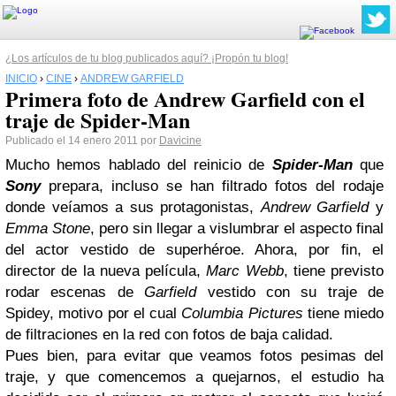
¿Los artículos de tu blog publicados aquí? ¡Propón tu blog!
INICIO
›
CINE
›
ANDREW GARFIELD
Primera foto de Andrew Garfield con el
traje de Spider-Man
Publicado el 14 enero 2011 por
Davicine
Mucho hemos hablado del reinicio de
Spider-Man
que
Sony
prepara, incluso se han filtrado fotos del rodaje
donde veíamos a sus protagonistas,
Andrew Garfield
y
Emma Stone
, pero sin llegar a vislumbrar el aspecto final
del actor vestido de superhéroe. Ahora, por fin, el
director de la nueva película,
Marc Webb
, tiene previsto
rodar escenas de
Garfield
vestido con su traje de
Spidey, motivo por el cual
Columbia Pictures
tiene miedo
de filtraciones en la red con fotos de baja calidad.
Pues bien, para evitar que veamos fotos pesimas del
traje, y que comencemos a quejarnos, el estudio ha