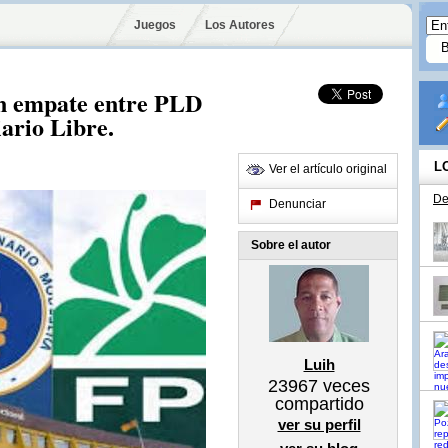
Juegos
Los Autores
un empate entre PLD
iario Libre.
L
Ver el artículo original
De
Denunciar
Sobre el autor
Luih
23967
veces
compartido
ver su perfil