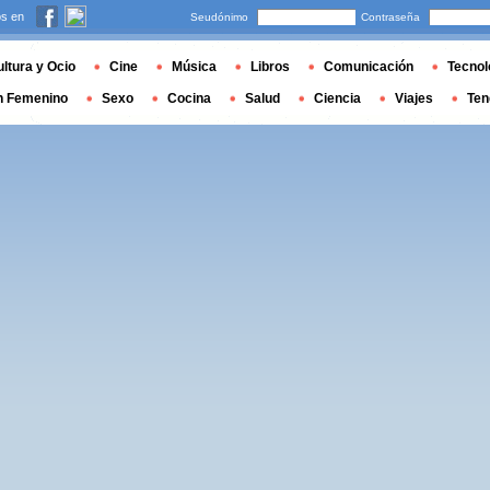
s en
Seudónimo
Contraseña
ltura y Ocio
Cine
Música
Libros
Comunicación
Tecnol
n Femenino
Sexo
Cocina
Salud
Ciencia
Viajes
Ten