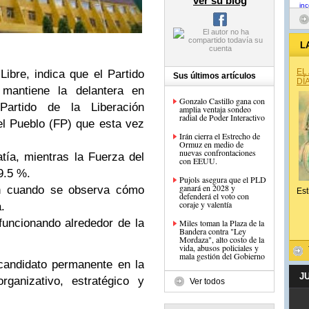
ver su blog
L
EL
ibre, indica que el Partido
Sus últimos artículos
DÍ
mantiene la delantera en
Gonzalo Castillo gana con
 Partido de la Liberación
amplia ventaja sondeo
radial de Poder Interactivo
l Pueblo (FP) que esta vez
Irán cierra el Estrecho de
Ormuz en medio de
nuevas confrontaciones
ía, mientras la Fuerza del
con EEUU.
19.5 %.
Pujols asegura que el PLD
ganará en 2028 y
ón cuando se observa cómo
Est
defenderá el voto con
coraje y valentía
.
funcionando alrededor de la
Miles toman la Plaza de la
Bandera contra "Ley
Mordaza", alto costo de la
vida, abusos policiales y
mala gestión del Gobierno
candidato permanente en la
J
rganizativo, estratégico y
Ver todos