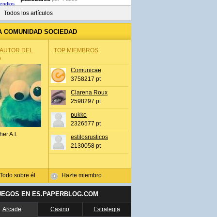
Todos los artículos
A COMUNIDAD SOCIEDAD
 AUTOR DEL
TOP MIEMBROS
A
Comunicae
3758217 pt
Clarena Roux
2598297 pt
pukko
2326577 pt
her A.l.
estilosrusticos
2130058 pt
Todo sobre él
Hazte miembro
UEGOS EN ES.PAPERBLOG.COM
Arcade
Casino
Estrategia