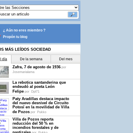
¿ Aún no eres miembro ?
Propón tu blog
OS MÁS LEÍDOS SOCIEDAD
l día
De la semana
Del mes
Zafra, 7 de agosto de 1936
por
Josemarialama
La rebotica santanderina que
endeudó al poeta León
Felipe
por
Dpl71
Paty Aradillas destaca impacto
del nuevo desnivel de Circuito
Potosí en la movilidad de Villa
de Pozos
por
Pukko
Villa de Pozos reporta
reducción del 50 % en
incendios forestales y de
pastizales
por
Pukko