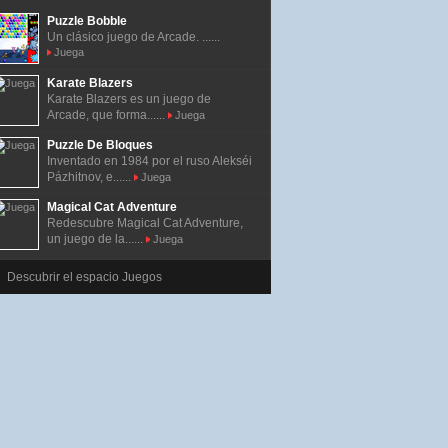
Puzzle Bobble
Un clásico juego de Arcade. ......
Juega
Karate Blazers
Karate Blazers es un juego de
Arcade, que forma......
Juega
Puzzle De Bloques
Inventado en 1984 por el ruso Alekséi
Pázhitnov, e......
Juega
Magical Cat Adventure
Redescubre Magical Cat Adventure,
un juego de la......
Juega
Descubrir el espacio Juegos