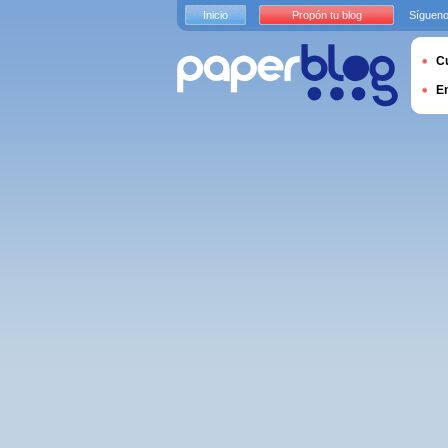
Inicio
Propón tu blog
Sígueno
Cu
E