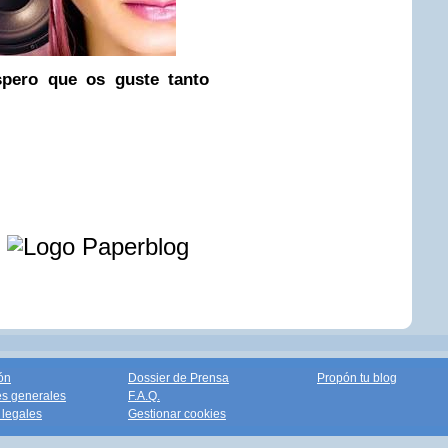
pero que os guste tanto
e
ón
Dossier de Prensa
Propón tu blog
s generales
F.A.Q.
legales
Gestionar cookies