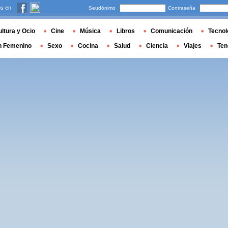
s en
Seudónimo
Contraseña
ltura y Ocio
Cine
Música
Libros
Comunicación
Tecnol
n Femenino
Sexo
Cocina
Salud
Ciencia
Viajes
Ten