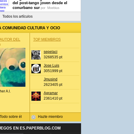
del post-tango joven desde el
conurbano sur
por
Moebius
Todos los artículos
A COMUNIDAD CULTURA Y OCIO
 AUTOR DEL
TOP MIEMBROS
A
sepelaci
3268535 pt
Jose Luis
3051999 pt
Jmusind
2623405 pt
her A.l.
Agramar
2361410 pt
Todo sobre él
Hazte miembro
UEGOS EN ES.PAPERBLOG.COM