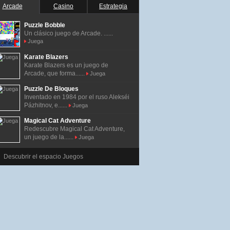
Arcade
Casino
Estrategia
Puzzle Bobble
Un clásico juego de Arcade. ......
Juega
Karate Blazers
Karate Blazers es un juego de
Arcade, que forma......
Juega
Puzzle De Bloques
Inventado en 1984 por el ruso Alekséi
Pázhitnov, e......
Juega
Magical Cat Adventure
Redescubre Magical Cat Adventure,
un juego de la......
Juega
Descubrir el espacio Juegos