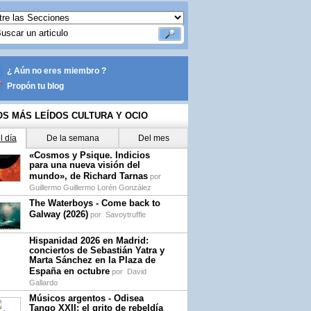
¿ Aún no eres miembro ?
Propón tu blog
OS MÁS LEÍDOS CULTURA Y OCIO
l día
De la semana
Del mes
«Cosmos y Psique. Indicios
para una nueva visión del
mundo», de Richard Tarnas
por
Guillermo Guillermo Lorén González
The Waterboys - Come back to
Galway (2026)
por
Savoytruffle
Hispanidad 2026 en Madrid:
conciertos de Sebastián Yatra y
Marta Sánchez en la Plaza de
España en octubre
por
David
Gallardo
Músicos argentos - Odisea
Tango XXII: el grito de rebeldía