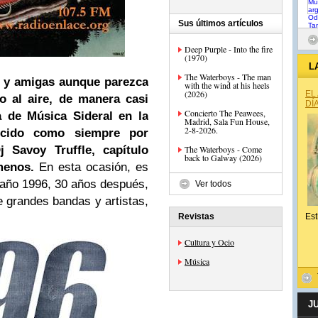
Sus últimos artículos
Deep Purple - Into the fire
(1970)
L
The Waterboys - The man
 y amigas aunque parezca
with the wind at his heels
(2026)
EL
do al aire, de manera casi
DÍ
Concierto The Peawees,
 de Música Sideral en la
Madrid, Sala Fun House,
2-8-2026.
ucido como siempre por
 Savoy Truffle, capítulo
The Waterboys - Come
back to Galway (2026)
menos.
En esta ocasión, es
 año 1996, 30 años después,
Ver todos
 grandes bandas y artistas,
Revistas
Est
Cultura y Ocio
Música
J