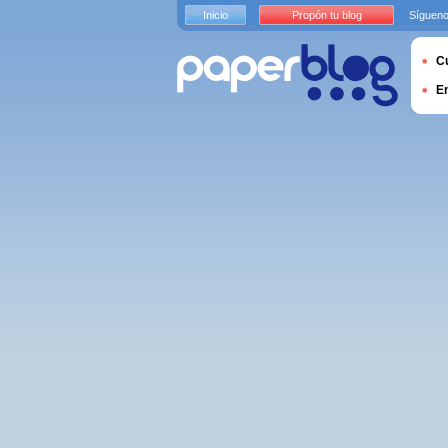
Inicio
Propón tu blog
Sígueno
Cu
E