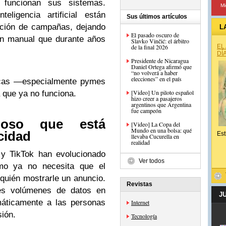
 funcionan sus sistemas.
Mi
eligencia artificial están
Sus últimos artículos
ación de campañas, dejando
L
El pasado oscuro de
ón manual que durante años
Slavko Vinčić: el árbitro
de la final 2026
EL
DÍ
Presidente de Nicaragua
Daniel Ortega afirmó que
“no volverá a haber
elecciones” en el país
cas —especialmente pymes
[Video] Un piloto español
 que ya no funciona.
hizo creer a pasajeros
argentinos que Argentina
fue campeón
ioso que está
[Video] La Copa del
Mundo en una bolsa: qué
cidad
Est
llevaba Cucurella en
realidad
y TikTok han evolucionado
Ver todos
tmo ya no necesita que el
quién mostrarle un anuncio.
Revistas
des volúmenes de datos en
J
máticamente a las personas
Internet
ión.
Tecnología