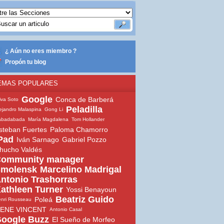
¿ Aún no eres miembro ?
Propón tu blog
EMAS POPULARES
Google
Conca de Barberá
iva Soto
Peladilla
ejandro Malaspina
Gong Li
abadabada
María Magdalena
Tom Hollander
steban Fuertes
Paloma Chamorro
Pad
Iván Sarnago
Gabriel Pozzo
hucho Valdés
ommunity manager
molensk
Marcelino Madrigal
ntonio Trashorras
athleen Turner
Yossi Benayoun
Beatriz Guido
Poleá
nri Rousseau
ENE VINCENT
Antonio Casal
oogle Buzz
El Sueño de Morfeo