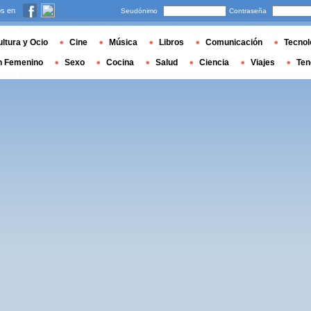
s en
Seudónimo
Contraseña
ltura y Ocio
Cine
Música
Libros
Comunicación
Tecnol
n Femenino
Sexo
Cocina
Salud
Ciencia
Viajes
Ten