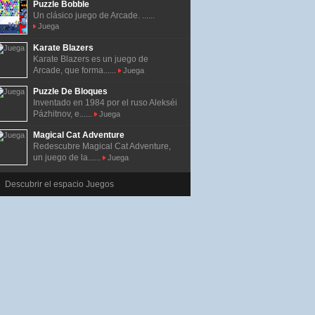
Puzzle Bobble
Un clásico juego de Arcade. ......
Juega
Karate Blazers
Karate Blazers es un juego de
Arcade, que forma......
Juega
Puzzle De Bloques
Inventado en 1984 por el ruso Alekséi
Pázhitnov, e......
Juega
Magical Cat Adventure
Redescubre Magical Cat Adventure,
un juego de la......
Juega
Descubrir el espacio Juegos