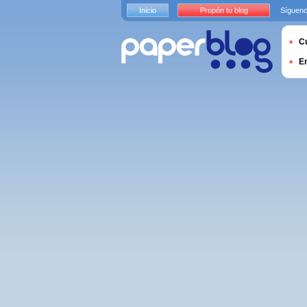
Inicio
Propón tu blog
Sígueno
Cu
E