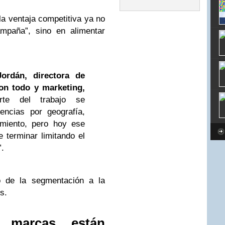
la ventaja competitiva ya no
ampaña”, sino en alimentar
ordán, directora de
Con todo y marketing,
rte del trabajo se
encias por geografía,
amiento, pero hoy ese
 terminar limitando el
.
ó de la segmentación a la
s.
 marcas están