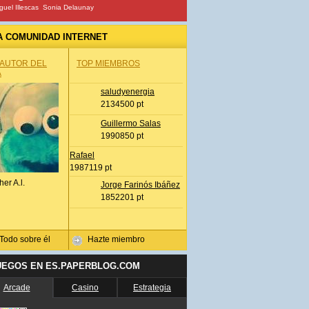
guel Illescas
Sonia Delaunay
A COMUNIDAD INTERNET
 AUTOR DEL
TOP MIEMBROS
A
saludyenergia
2134500 pt
Guillermo Salas
1990850 pt
Rafael
1987119 pt
her A.l.
Jorge Farinós Ibáñez
1852201 pt
Todo sobre él
Hazte miembro
UEGOS EN ES.PAPERBLOG.COM
Arcade
Casino
Estrategia