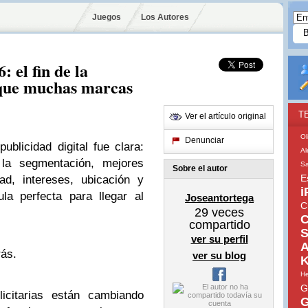
Juegos
Los Autores
: el fin de la
 que muchas marcas
T
Ver el artículo original
Ol
Denunciar
blicidad digital fue clara:
Al
 la segmentación, mejores
S
Sobre el autor
E
ad, intereses, ubicación y
i
la perfecta para llegar al
Joseantortega
C
29
veces
C
compartido
S
ver su perfil
A
rás.
ver su blog
K
He
G
licitarias están cambiando
G