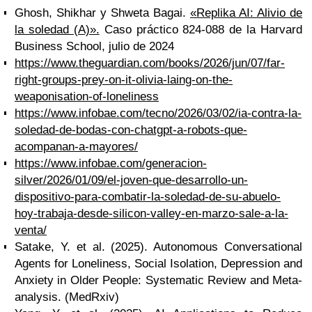
Ghosh, Shikhar y Shweta Bagai.
«Replika AI: Alivio de
la soledad (A)».
Caso práctico 824-088 de la Harvard
Business School, julio de 2024
https://www.theguardian.com/books/2026/jun/07/far-
right-groups-prey-on-it-olivia-laing-on-the-
weaponisation-of-loneliness
https://www.infobae.com/tecno/2026/03/02/ia-contra-la-
soledad-de-bodas-con-chatgpt-a-robots-que-
acompanan-a-mayores/
https://www.infobae.com/generacion-
silver/2026/01/09/el-joven-que-desarrollo-un-
dispositivo-para-combatir-la-soledad-de-su-abuelo-
hoy-trabaja-desde-silicon-valley-en-marzo-sale-a-la-
venta/
Satake, Y. et al. (2025). Autonomous Conversational
Agents for Loneliness, Social Isolation, Depression and
Anxiety in Older People: Systematic Review and Meta-
analysis. (MedRxiv)