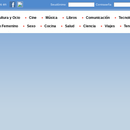
s en
Seudónimo
Contraseña
ltura y Ocio
Cine
Música
Libros
Comunicación
Tecnol
n Femenino
Sexo
Cocina
Salud
Ciencia
Viajes
Ten