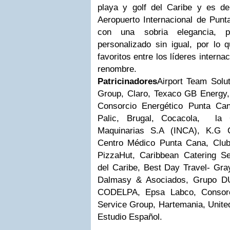
playa y golf del Caribe y es de
Aeropuerto Internacional de Punt
con una sobria elegancia, p
personalizado sin igual, por lo 
favoritos entre los líderes intern
renombre.
Patricinadores
Airport Team Solut
Group, Claro, Texaco GB Energ
Consorcio Energético Punta C
Palic, Brugal, Cocacola, la
Maquinarias S.A (INCA), K.G C
Centro Médico Punta Cana, Club
PizzaHut, Caribbean Catering S
del Caribe, Best Day Travel- Gray
Dalmasy & Asociados, Grupo DU
CODELPA, Epsa Labc
o, Conso
Service Group, Hartemania, Unite
Estudio Español.