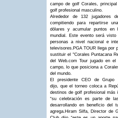
campo de golf Corales, principal
golf profesional masculino.
Alrededor de 132 jugadores d
compitiendo para repartirse u
dólares y acumular puntos en
mundial. Este evento será vist
personas a nivel nacional e int
televisores.
PGA TOUR llega por pr
sustituir el "Corales Puntacana 
del Web.com Tour jugado en el
campo, lo que posiciona a Corale
del mundo.
El presidente CEO de Grupo P
dijo,
que el torneo coloca a Repú
destinos de golf profesional más 
“su celebración es parte de la
desarrollando en beneficio del t
agrega.
Hiram Silfa, Director de 
Club dijo “este es un aporte p