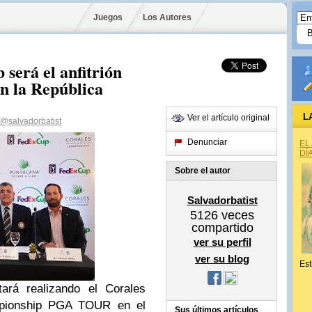
Juegos
Los Autores
será el anfitrión
 la República
L
Ver el artículo original
@salvadorbatist
Denunciar
EL
DÍ
Sobre el autor
Salvadorbatist
5126
veces
compartido
ver su perfil
ver su blog
Est
rá realizando el Corales
pionship PGA TOUR en el
Sus últimos artículos