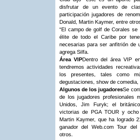
disfrutar de un evento de cla
participación jugadores de ren
Donald, Martin Kaymer, entre otros
“El campo de golf de Corales se 
élite de todo el Caribe por tene
necesarias para ser anfitrión d
agrega Silfa.
Área VIP
Dentro del área VIP e
tendremos actividades recreativa
los presentes, tales como mú
degustaciones, show de comedia, e
Algunos de los jugadores
Se conf
de los jugadores profesionales
Unidos, Jim Furyk; el británi
victorias de PGA TOUR y ocho i
Martin Kaymer, que ha logrado 21 
ganador del Web.com Tour del 
otros.