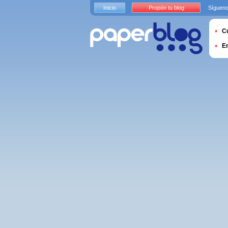
Inicio
Propón tu blog
Sígueno
Cu
E