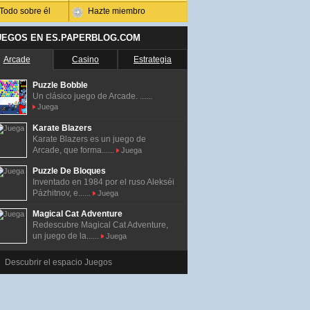
Todo sobre él
Hazte miembro
UEGOS EN ES.PAPERBLOG.COM
Arcade
Casino
Estrategia
Puzzle Bobble
Un clásico juego de Arcade. ......
Juega
Karate Blazers
Karate Blazers es un juego de
Arcade, que forma......
Juega
Puzzle De Bloques
Inventado en 1984 por el ruso Alekséi
Pázhitnov, e......
Juega
Magical Cat Adventure
Redescubre Magical Cat Adventure,
un juego de la......
Juega
Descubrir el espacio Juegos