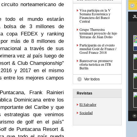
 circuito norteamericano de
Visa participa en la V
Semana Económica y
J
Financiera del Banco
e todo el mundo estarán
Central
na bolsa de 3 millones de
Grupo Therrestra
terminará proyecto de lujo
 la copa FEDEX y ranking
Terrazas de Juan Dolio
o por más de 8 millones de
Participarán en el evento
ernacional a través de sus
mundial Goût de France /
Good France 2018
imera vez al país luego de
Banreservas promueve
Resort & Club Championship"
oferta turística en ITB
Berlín
 2016 y 2017 en el mismo
s entre los mejores campos
Ver todos
untacana, Frank Rainieri
Revistas
blica Dominicana entre los
El Salvador
importante del Caribe y que
Sociedad
s estrategias que venimos
urismo de golf en el país”
Golf de Puntacana Resort &
ara que todo el país pueda