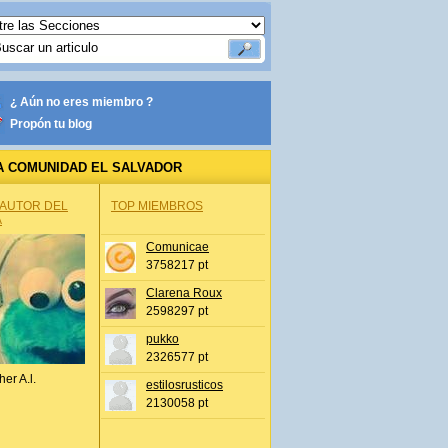
¿ Aún no eres miembro ?
Propón tu blog
A COMUNIDAD EL SALVADOR
 AUTOR DEL
TOP MIEMBROS
A
Comunicae
3758217 pt
Clarena Roux
2598297 pt
pukko
2326577 pt
her A.l.
estilosrusticos
2130058 pt