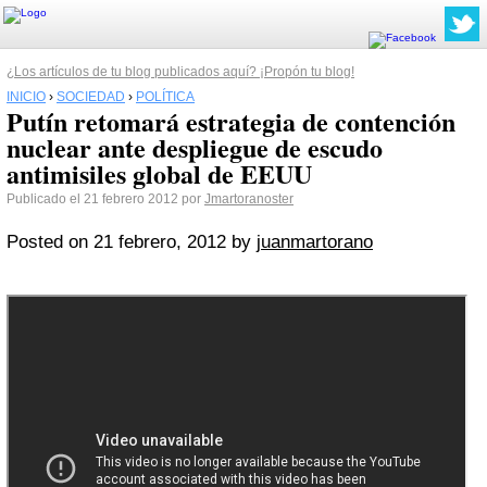
¿Los artículos de tu blog publicados aquí? ¡Propón tu blog!
INICIO
›
SOCIEDAD
›
POLÍTICA
Putín retomará estrategia de contención
nuclear ante despliegue de escudo
antimisiles global de EEUU
Publicado el 21 febrero 2012 por
Jmartoranoster
Posted on
21 febrero, 2012
by
juanmartorano