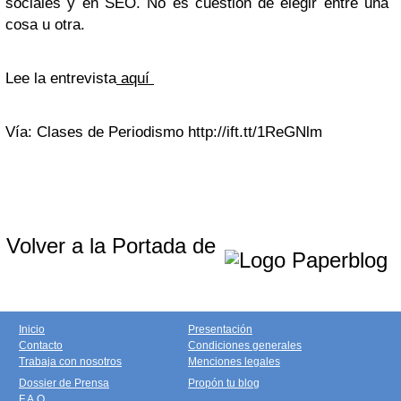
sociales y en SEO. No es cuestión de elegir entre una
cosa u otra.
Lee la entrevista
aquí
Vía: Clases de Periodismo http://ift.tt/1ReGNlm
Volver a la Portada de
Inicio
Presentación
Contacto
Condiciones generales
Trabaja con nosotros
Menciones legales
Dossier de Prensa
Propón tu blog
F.A.Q.