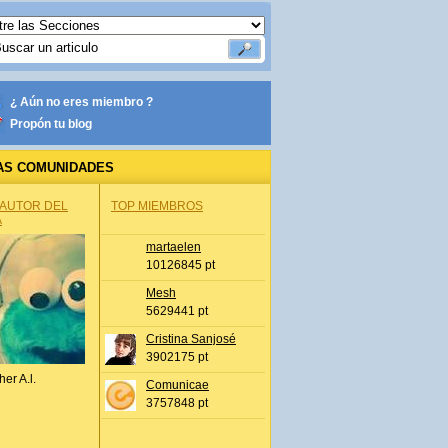
¿ Aún no eres miembro ?
Propón tu blog
AS COMUNIDADES
 AUTOR DEL
TOP MIEMBROS
A
martaelen
10126845 pt
Mesh
5629441 pt
Cristina Sanjosé
3902175 pt
her A.l.
Comunicae
3757848 pt