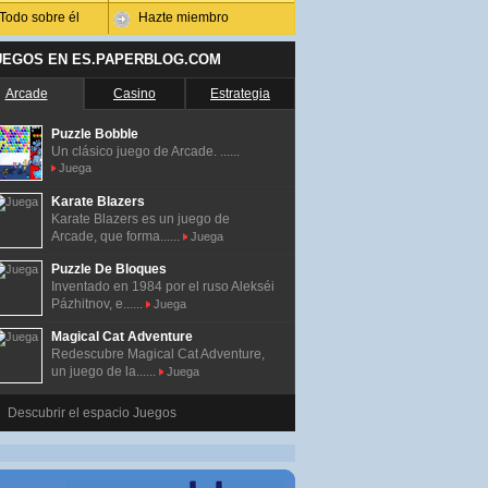
Todo sobre él
Hazte miembro
UEGOS EN ES.PAPERBLOG.COM
Arcade
Casino
Estrategia
Puzzle Bobble
Un clásico juego de Arcade. ......
Juega
Karate Blazers
Karate Blazers es un juego de
Arcade, que forma......
Juega
Puzzle De Bloques
Inventado en 1984 por el ruso Alekséi
Pázhitnov, e......
Juega
Magical Cat Adventure
Redescubre Magical Cat Adventure,
un juego de la......
Juega
Descubrir el espacio Juegos