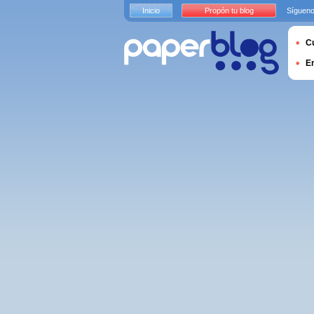
Inicio
Propón tu blog
Sígueno
Cu
E