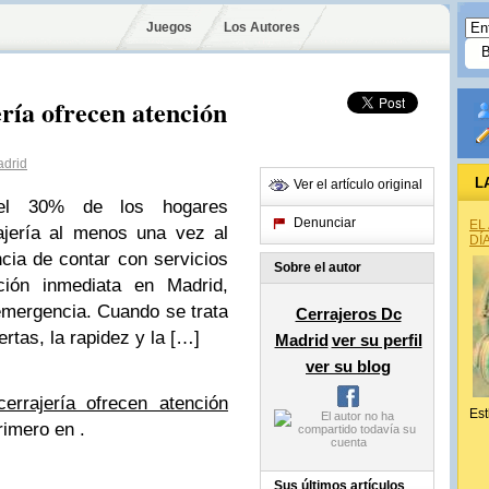
Juegos
Los Autores
ería ofrecen atención
adrid
L
Ver el artículo original
el 30% de los hogares
Denunciar
EL
ajería al menos una vez al
DÍ
ncia de contar con servicios
Sobre el autor
ción inmediata en Madrid,
emergencia. Cuando se trata
Cerrajeros Dc
rtas, la rapidez y la […]
Madrid
ver su perfil
ver su blog
errajería ofrecen atención
Est
rimero en .
Sus últimos artículos