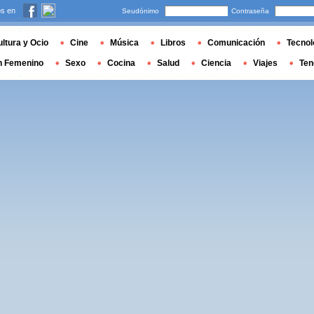
s en
Seudónimo
Contraseña
ltura y Ocio
Cine
Música
Libros
Comunicación
Tecnol
n Femenino
Sexo
Cocina
Salud
Ciencia
Viajes
Ten