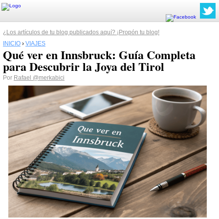
¿Los artículos de tu blog publicados aquí? ¡Propón tu blog!
INICIO
›
VIAJES
Qué ver en Innsbruck: Guía Completa
para Descubrir la Joya del Tirol
Por
Rafael
@merkabici