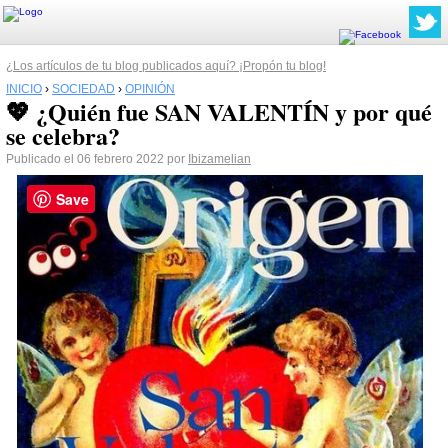
¿Los artículos de tu blog publicados aquí? ¡Propón tu blog!
INICIO
›
SOCIEDAD
›
OPINIÓN
💖 ¿Quién fue SAN VALENTÍN y por qué
se celebra?
Publicado el 06 febrero 2022 por
Ibizamelian
Save