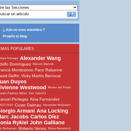
¿ Aún no eres miembro ?
Propón tu blog
EMAS POPULARES
Alexander Wang
maya Arzuaga
dolfo Domínguez
Manolo Blahnik
rancis Montesinos
Paco Rabanne
avid Delfín
Vicky Martín Berrocal
uan Duyos
ivienne Westwood
Museo del Prado
beles Fashion Week
San Valentín
anuel Pertegaz
Kina Fernández
Custo Dalmau
RCO 2010
Alexander McQueen
iorgio Armani
Ana Locking
arc Jacobs
Carlos Díez
onia Rykiel
John Galliano
Roberto Verino
io Berhanyer
Elena Benarroch