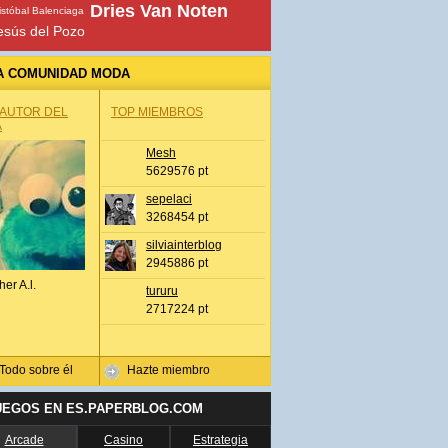
Dries Van Noten
istóbal Balenciaga
esús del Pozo
A COMUNIDAD MODA
 AUTOR DEL
TOP MIEMBROS
A
Mesh
5629576 pt
sepelaci
3268454 pt
silviainterblog
2945886 pt
her A.l.
tururu
2717224 pt
Todo sobre él
Hazte miembro
UEGOS EN ES.PAPERBLOG.COM
Arcade
Casino
Estrategia