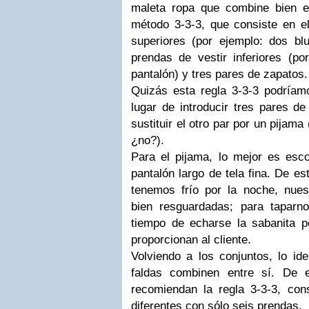
maleta ropa que combine bien en
método 3-3-3, que consiste en el
superiores (por ejemplo: dos bl
prendas de vestir inferiores (po
pantalón) y tres pares de zapatos.
Quizás esta regla 3-3-3 podríamo
lugar de introducir tres pares d
sustituir el otro par por un pijama
¿no?).
Para el pijama, lo mejor es es
pantalón largo de tela fina. De es
tenemos frío por la noche, nue
bien resguardadas; para taparn
tiempo de echarse la sabanita p
proporcionan al cliente.
Volviendo a los conjuntos, lo id
faldas combinen entre sí. De 
recomiendan la regla 3-3-3, co
diferentes con sólo seis prendas.