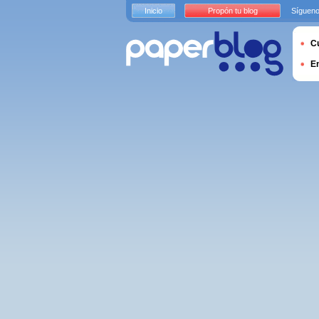
Inicio
Propón tu blog
Sígueno
Cu
E