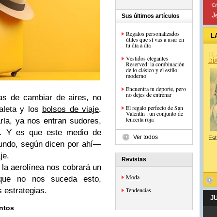
Cr
J
Sus últimos artículos
Regalos personalizados
L
útiles que sí vas a usar en
tu día a día
EL
Vestidos elegantes
DÍ
Reserved: la combinación
de lo clásico y el estilo
moderno
Encuentra tu deporte, pero
no dejes de entrenar
as de cambiar de aires, no
El regalo perfecto de San
aleta y los
bolsos de viaje
.
Valentín : un conjunto de
lencería roja
la, ya nos entran sudores,
n. Y es que este medio de
Ver todos
Est
undo, según dicen por ahí—
je.
Revistas
, la aerolínea nos cobrará un
Moda
a que no nos suceda esto,
 estrategias.
Tendencias
J
ntos