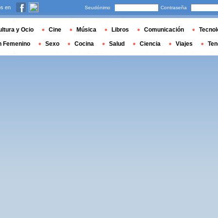
s en
Seudónimo
Contraseña
ltura y Ocio
Cine
Música
Libros
Comunicación
Tecnol
n Femenino
Sexo
Cocina
Salud
Ciencia
Viajes
Ten