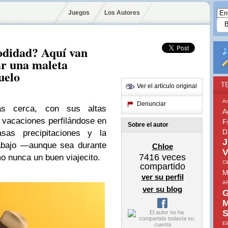
Juegos
Los Autores
odidad? Aquí van
ar una maleta
uelo
T
Ver el artículo original
A
Denunciar
s cerca, con sus altas
A
 vacaciones perfilándose en
F
Sobre el autor
D
asas precipitaciones y la
J
rabajo —aunque sea durante
Chloe
V
7416
veces
 nunca un buen viajecito.
Ci
compartido
M
ver su perfil
A
ver su blog
G
M
S
El