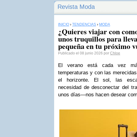
Revista Moda
INICIO
›
TENDENCIAS
›
MODA
¿Quieres viajar con com
unos truquillos para llev
pequeña en tu próximo v
Publicado el 08 junio 2026 por
Chloe
El verano está cada vez má
temperaturas y con las merecidas
el horizonte. El sol, las esc
necesidad de desconectar del t
unos días—nos hacen desear como