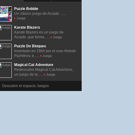
Puzzle Bobble
Un clásico juego de Arcade. ......
Juega
Karate Blazers
Karate Blazers es un juego de
Arcade, que forma......
Juega
Puzzle De Bloques
Inventado en 1984 por el ruso Alekséi
Pázhitnov, e......
Juega
Magical Cat Adventure
Redescubre Magical Cat Adventure,
un juego de la......
Juega
Descubrir el espacio Juegos