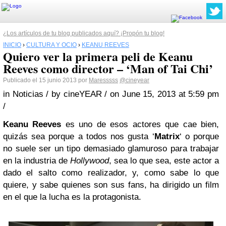
¿Los artículos de tu blog publicados aquí? ¡Propón tu blog!
INICIO
›
CULTURA Y OCIO
›
KEANU REEVES
Quiero ver la primera peli de Keanu
Reeves como director – ‘Man of Tai Chi’
Publicado el 15 junio 2013 por
Maresssss
@cineyear
in Noticias / by cineYEAR / on June 15, 2013 at 5:59 pm
/
Keanu Reeves
es uno de esos actores que cae bien,
quizás sea porque a todos nos gusta ‘
Matrix
‘ o porque
no suele ser un tipo demasiado glamuroso para trabajar
en la industria de
Hollywood
, sea lo que sea, este actor a
dado el salto como realizador, y, como sabe lo que
quiere, y sabe quienes son sus fans, ha dirigido un film
en el que la lucha es la protagonista.