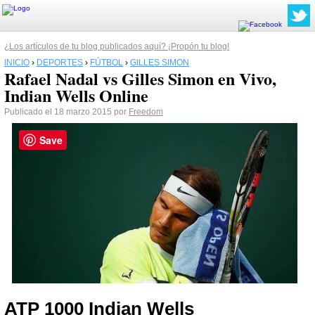
¿Los artículos de tu blog publicados aquí? ¡Propón tu blog!
INICIO
›
DEPORTES
›
FÚTBOL
›
GILLES SIMON
Rafael Nadal vs Gilles Simon en Vivo,
Indian Wells Online
Publicado el 18 marzo 2015 por
Freedom
Save
ATP 1000 Indian Wells