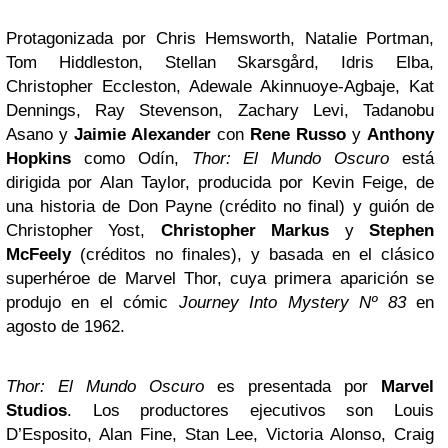
Protagonizada por Chris Hemsworth, Natalie Portman,
Tom Hiddleston, Stellan Skarsgård, Idris Elba,
Christopher Eccleston, Adewale Akinnuoye-Agbaje, Kat
Dennings, Ray Stevenson, Zachary Levi, Tadanobu
Asano y
Jaimie Alexander
con
Rene Russo
y
Anthony
Hopkins
como Odín,
Thor: El Mundo Oscuro
está
dirigida por Alan Taylor, producida por Kevin Feige, de
una historia de Don Payne (crédito no final) y guión de
Christopher Yost,
Christopher Markus
y
Stephen
McFeely
(créditos no finales), y basada en el clásico
superhéroe de Marvel Thor, cuya primera aparición se
produjo en el cómic
Journey Into Mystery Nº 83
en
agosto de 1962.
Thor: El Mundo Oscuro
es presentada por
Marvel
Studios
. Los productores ejecutivos son Louis
D’Esposito, Alan Fine, Stan Lee, Victoria Alonso, Craig