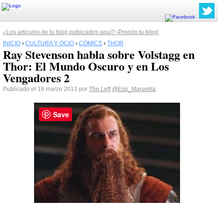
¿Los artículos de tu blog publicados aquí? ¡Propón tu blog!
INICIO
›
CULTURA Y OCIO
›
CÓMICS
›
THOR
Ray Stevenson habla sobre Volstagg en
Thor: El Mundo Oscuro y en Los
Vengadores 2
Publicado el 19 marzo 2013 por
The Leff
@Esp_Marvelita
Save