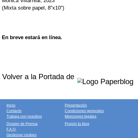
Mónica Villarreal, 2023
(Mixta sobre papel, 8"x10")
En breve estará en línea.
Volver a la Portada de
Inicio
Presentación
Contacto
Condiciones generales
Trabaja con nosotros
Menciones legales
Dossier de Prensa
Propón tu blog
F.A.Q.
Gestionar cookies