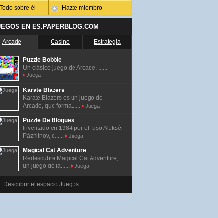
Todo sobre él
Hazte miembro
UEGOS EN ES.PAPERBLOG.COM
Arcade
Casino
Estrategia
Puzzle Bobble
Un clásico juego de Arcade. ......
Juega
Karate Blazers
Karate Blazers es un juego de
Arcade, que forma......
Juega
Puzzle De Bloques
Inventado en 1984 por el ruso Alekséi
Pázhitnov, e......
Juega
Magical Cat Adventure
Redescubre Magical Cat Adventure,
un juego de la......
Juega
Descubrir el espacio Juegos