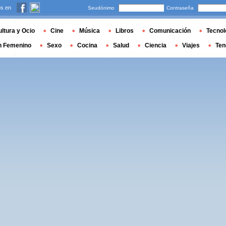
s en
Seudónimo
Contraseña
ltura y Ocio
Cine
Música
Libros
Comunicación
Tecnol
n Femenino
Sexo
Cocina
Salud
Ciencia
Viajes
Ten