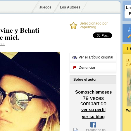
Juegos
Los Autores
Seleccionado por
vine y Behati
Paperblog
e miel.
sos
L
Ver el artículo original
EL
DÍ
Denunciar
Sobre el autor
Somoschismosos
79
veces
compartido
ver su perfil
Est
ver su blog