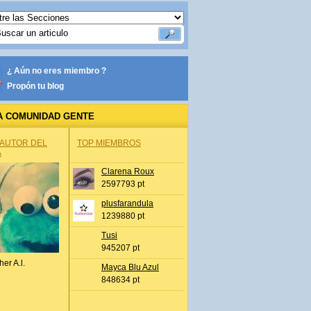
¿ Aún no eres miembro ?
Propón tu blog
A COMUNIDAD GENTE
 AUTOR DEL
TOP MIEMBROS
A
Clarena Roux
2597793 pt
plusfarandula
1239880 pt
Tusi
945207 pt
her A.l.
Mayca Blu Azul
848634 pt