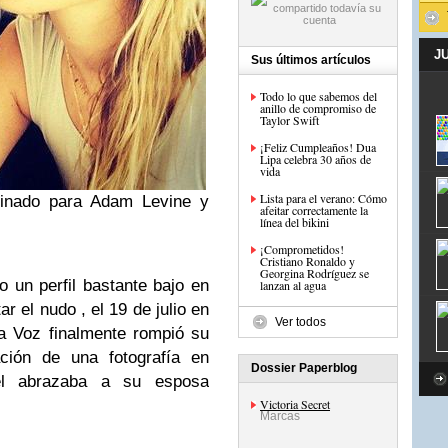
J
Sus últimos artículos
Todo lo que sabemos del
anillo de compromiso de
Taylor Swift
¡Feliz Cumpleaños! Dua
Lipa celebra 30 años de
vida
Lista para el verano: Cómo
minado para Adam Levine y
afeitar correctamente la
línea del bikini
¡Comprometidos!
Cristiano Ronaldo y
Georgina Rodríguez se
 un perfil bastante bajo en
lanzan al agua
r el nudo , el 19 de julio en
Ver todos
a Voz finalmente rompió su
ación de una fotografía en
Dossier Paperblog
l abrazaba a su esposa
Victoria Secret
Marcas