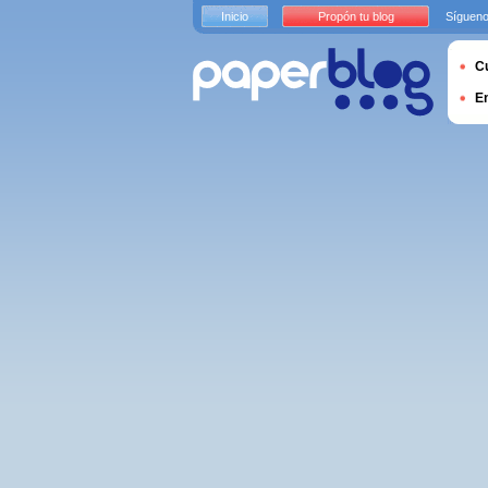
Inicio
Propón tu blog
Sígueno
Cu
E