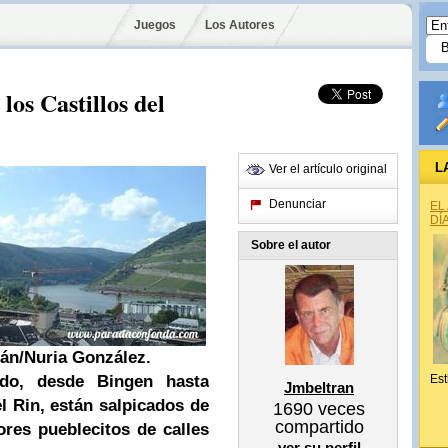
Juegos
Los Autores
los Castillos del
L
Ver el artículo original
Denunciar
EL
DÍ
Sobre el autor
rán/Nuria González.
ido, desde Bingen hasta
Est
Jmbeltran
l Rin, están salpicados de
1690
veces
compartido
ores pueblecitos de calles
ver su perfil