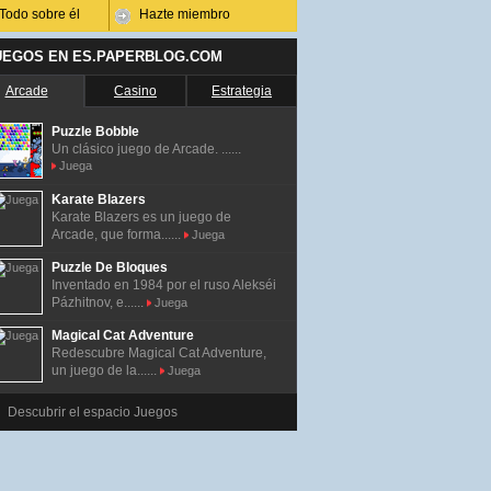
Todo sobre él
Hazte miembro
UEGOS EN ES.PAPERBLOG.COM
Arcade
Casino
Estrategia
Puzzle Bobble
Un clásico juego de Arcade. ......
Juega
Karate Blazers
Karate Blazers es un juego de
Arcade, que forma......
Juega
Puzzle De Bloques
Inventado en 1984 por el ruso Alekséi
Pázhitnov, e......
Juega
Magical Cat Adventure
Redescubre Magical Cat Adventure,
un juego de la......
Juega
Descubrir el espacio Juegos