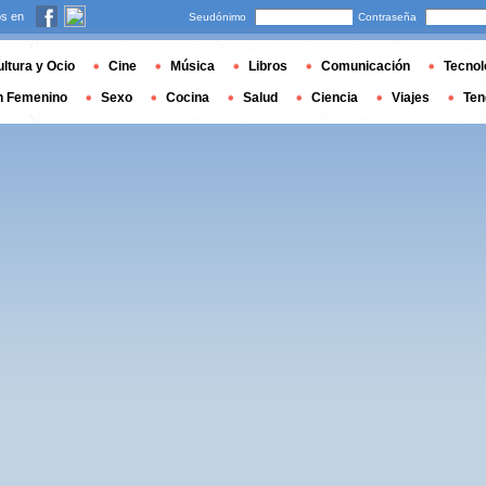
s en
Seudónimo
Contraseña
ltura y Ocio
Cine
Música
Libros
Comunicación
Tecnol
n Femenino
Sexo
Cocina
Salud
Ciencia
Viajes
Ten