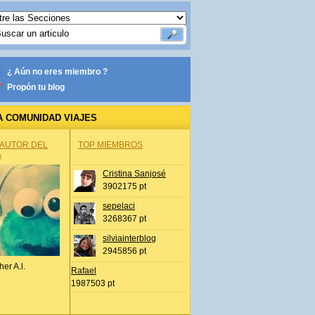
¿ Aún no eres miembro ?
Propón tu blog
A COMUNIDAD VIAJES
 AUTOR DEL
TOP MIEMBROS
A
Cristina Sanjosé
3902175 pt
sepelaci
3268367 pt
silviainterblog
2945856 pt
her A.l.
Rafael
1987503 pt