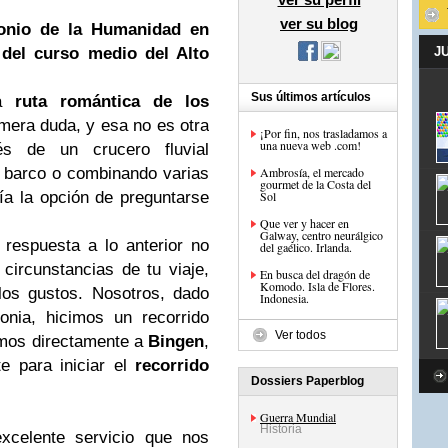
ver su blog
onio de la Humanidad en
 del curso medio del Alto
J
Sus últimos artículos
la
ruta romántica de los
imera duda, y esa no es otra
¡Por fin, nos trasladamos a
una nueva web .com!
s de un crucero fluvial
n barco o combinando varias
Ambrosía, el mercado
gourmet de la Costa del
a la opción de preguntarse
Sol
Que ver y hacer en
Galway, centro neurálgico
respuesta a lo anterior no
del gaélico. Irlanda.
ircunstancias de tu viaje,
En busca del dragón de
Komodo. Isla de Flores.
los gustos. Nosotros, dado
Indonesia.
nia, hicimos un recorrido
Ver todos
imos directamente a
Bingen
,
te para iniciar el
recorrido
Dossiers Paperblog
Guerra Mundial
Historia
excelente servicio que nos