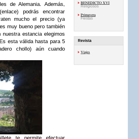
BENEDICTO XVI
ales de Alemania. Además,
Religiosos
enlace) podrás encontrar
Primavera
araten mucho el precio (ya
Fiestas
 es muy bueno pero también
n nuestra estancia elegimos
 Es esta válida hasta para 5
Revista
adero chollo) aún cuando
Viajes
lete te permite efectuar