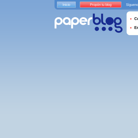
Inicio
Propón tu blog
Sígueno
Cu
E