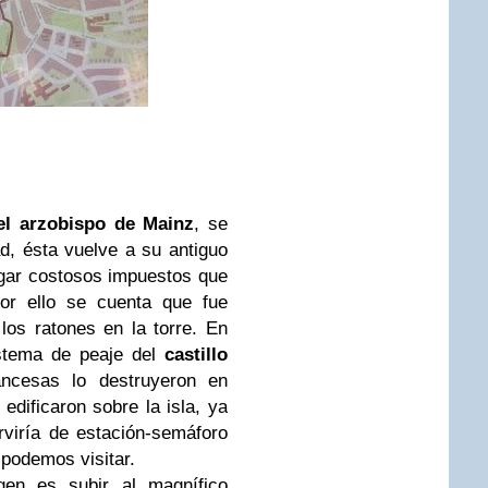
 el arzobispo de Mainz
, se
d, ésta vuelve a su antiguo
agar costosos impuestos que
Por ello se cuenta que fue
os ratones en la torre. En
istema de peaje del
castillo
ancesas lo destruyeron en
edificaron sobre la isla, ya
rviría de estación-semáforo
 podemos visitar.
ngen es subir al magnífico