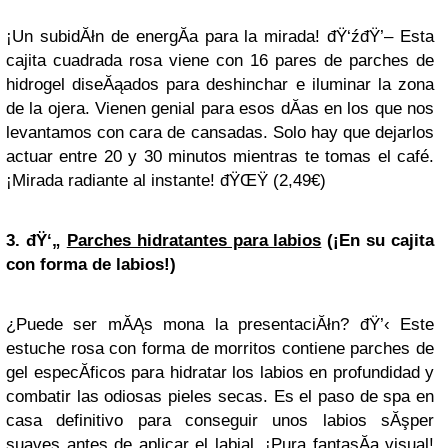
¡Un subidĂłn de energĂ­a para la mirada! đŸ‘źđŸ’– Esta
cajita cuadrada rosa viene con 16 pares de parches de
hidrogel diseĂąados para deshinchar e iluminar la zona
de la ojera. Vienen genial para esos dĂ­as en los que nos
levantamos con cara de cansadas. Solo hay que dejarlos
actuar entre 20 y 30 minutos mientras te tomas el café.
¡Mirada radiante al instante! đŸŒŸ (2,49€)
3. đŸ‘„
Parches hidratantes para labios
(¡En su cajita
con forma de labios!)
¿Puede ser mĂĄs mona la presentaciĂłn? đŸ’‹ Este
estuche rosa con forma de morritos contiene parches de
gel especĂ­ficos para hidratar los labios en profundidad y
combatir las odiosas pieles secas. Es el paso de spa en
casa definitivo para conseguir unos labios sĂşper
suaves antes de aplicar el labial. ¡Pura fantasĂ­a visual!