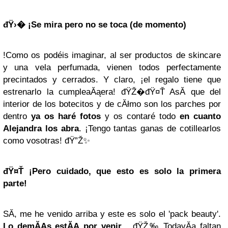
đŸ›�️ ¡Se mira pero no se toca (de momento)
!Como os podéis imaginar, al ser productos de skincare
y una vela perfumada, vienen todos perfectamente
precintados y cerrados. Y claro, ¡el regalo tiene que
estrenarlo la cumpleaĂąera! đŸŽ�đŸ¤Ť AsĂ­ que del
interior de los botecitos y de cĂłmo son los parches por
dentro
ya os haré fotos
y os contaré todo
en cuanto
Alejandra los abra
. ¡Tengo tantas ganas de cotillearlos
como vosotras! đŸ”Ž✨
đŸ¤Ť ¡Pero cuidado, que esto es solo la primera
parte!
SĂ­, me he venido arriba y este es solo el 'pack beauty'.
Lo demĂĄs estĂĄ por venir
... đŸŽ‰ TodavĂ­a faltan