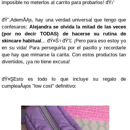
imposible no meterlos al carrito para probarlos! đŸ›’
đŸ˜‚AdemĂĄs, hay una verdad universal que tengo que
confesaros:
Alejandra se olvida la mitad de las veces
(por no decir TODAS) de hacerse su rutina de
skincare habitual
... đŸ¤Ś‍♀️đŸ’Ľ ¡Pero para eso estoy yo
en su vida! Para perseguirla por el pasillo y recordarle
que hay que mimarse la carita. Con estos productos tan
divertidos, ¡ya no tiene excusa!
đŸ¤ŞEsto es todo lo que incluye su regalo de
cumpleaĂąos "low cost" definitivo: