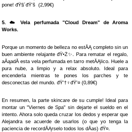
pone! đŸ§´đŸ’š (2,99€)
5. ☁️ Vela perfumada "Cloud Dream" de Aroma
Works.
Porque un momento de belleza no estĂĄ completo sin un
buen ambiente relajante đŸ•Ż️✨. Para rematar el regalo,
aĂąadĂ­ esta vela perfumada en tarro metĂĄlico. Huele a
pura nube, a limpio y a relax absoluto. Ideal para
encenderla mientras te pones los parches y te
desconectas del mundo. đŸ’†‍♀️đŸ’¤ (0,89€)
En resumen, la parte skincare de su cumple! Ideal para
montar un "Viernes de Spa" sin dejarte el sueldo en el
intento. Ahora solo queda cruzar los dedos y esperar que
Alejandra se acuerde de usarlos (o que yo tenga la
paciencia de recordĂĄrselo todos los dĂ­as) đŸ¤­.