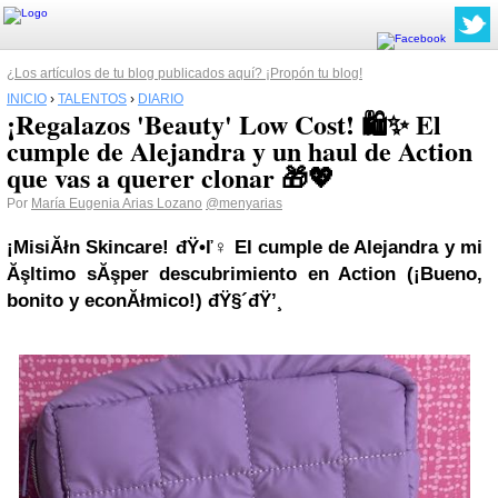
¿Los artículos de tu blog publicados aquí? ¡Propón tu blog!
INICIO
›
TALENTOS
›
DIARIO
¡Regalazos 'Beauty' Low Cost! 🛍️✨ El
cumple de Alejandra y un haul de Action
que vas a querer clonar 🎁💖
Por
María Eugenia Arias Lozano
@menyarias
¡MisiĂłn Skincare! đŸ•ľ️‍♀️ El cumple de Alejandra y mi
Ăşltimo sĂşper descubrimiento en Action (¡Bueno,
bonito y econĂłmico!) đŸ§´đŸ’¸