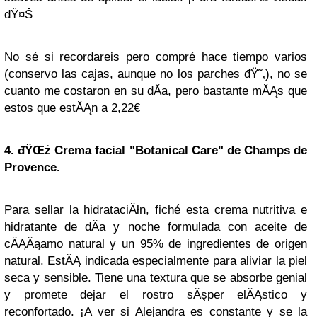
đŸ¤Š
No sé si recordareis pero compré hace tiempo varios
(conservo las cajas, aunque no los parches đŸ˜‚), no se
cuanto me costaron en su dĂ­a, pero bastante mĂĄs que
estos que estĂĄn a 2,22€
4. đŸŒż Crema facial "Botanical Care" de Champs de
Provence.
Para sellar la hidrataciĂłn, fiché esta crema nutritiva e
hidratante de dĂ­a y noche formulada con aceite de
cĂĄĂąamo natural y un 95% de ingredientes de origen
natural. EstĂĄ indicada especialmente para aliviar la piel
seca y sensible. Tiene una textura que se absorbe genial
y promete dejar el rostro sĂşper elĂĄstico y
reconfortado. ¡A ver si Alejandra es constante y se la