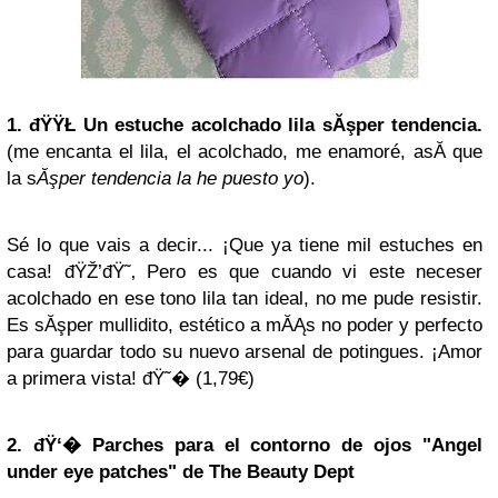
1. đŸŸŁ Un estuche acolchado lila sĂşper tendencia.
(me encanta el lila, el acolchado, me enamoré, asĂ­ que
la s
Ăşper tendencia la he puesto yo
).
Sé lo que vais a decir... ¡Que ya tiene mil estuches en
casa! đŸŽ’đŸ˜‚ Pero es que cuando vi este neceser
acolchado en ese tono lila tan ideal, no me pude resistir.
Es sĂşper mullidito, estético a mĂĄs no poder y perfecto
para guardar todo su nuevo arsenal de potingues. ¡Amor
a primera vista! đŸ˜� (1,79€)
2. đŸ‘�️ Parches para el contorno de ojos "Angel
under eye patches" de The Beauty Dept