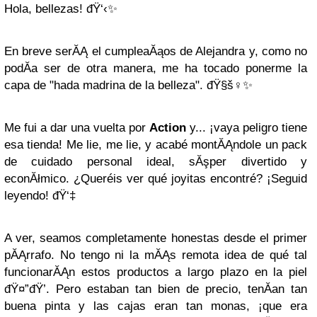
Hola, bellezas! đŸ‘‹✨
En breve serĂĄ el cumpleaĂąos de Alejandra y, como no
podĂ­a ser de otra manera, me ha tocado ponerme la
capa de "hada madrina de la belleza". đŸ§š‍♀️✨
Me fui a dar una vuelta por
Action
y... ¡vaya peligro tiene
esa tienda! Me lie, me lie, y acabé montĂĄndole un pack
de cuidado personal ideal, sĂşper divertido y
econĂłmico. ¿Queréis ver qué joyitas encontré? ¡Seguid
leyendo! đŸ‘‡
A ver, seamos completamente honestas desde el primer
pĂĄrrafo. No tengo ni la mĂĄs remota idea de qué tal
funcionarĂĄn estos productos a largo plazo en la piel
đŸ¤”đŸ’­. Pero estaban tan bien de precio, tenĂ­an tan
buena pinta y las cajas eran tan monas, ¡que era