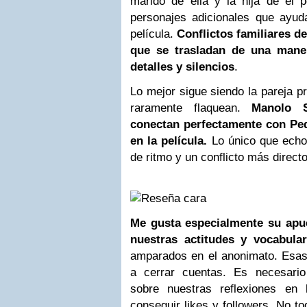
marido de ella y la hija de él p
personajes adicionales que ayuda
película.
Conflictos familiares d
que se trasladan de una mane
detalles y silencios
.
Lo mejor sigue siendo la pareja p
raramente flaquean.
Manolo 
conectan perfectamente con Ped
en la película.
Lo único que ech
de ritmo y un conflicto más directo
Me gusta especialmente su apue
nuestras actitudes y vocabular
amparados en el anonimato. Esas 
a cerrar cuentas. Es necesari
sobre nuestras reflexiones en
conseguir likes y followers. No to