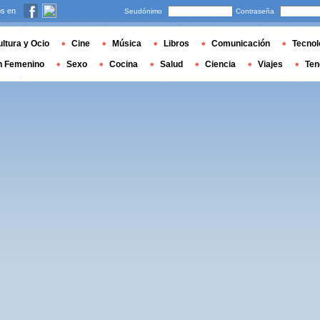
s en
Seudónimo
Contraseña
ltura y Ocio
Cine
Música
Libros
Comunicación
Tecnol
n Femenino
Sexo
Cocina
Salud
Ciencia
Viajes
Ten