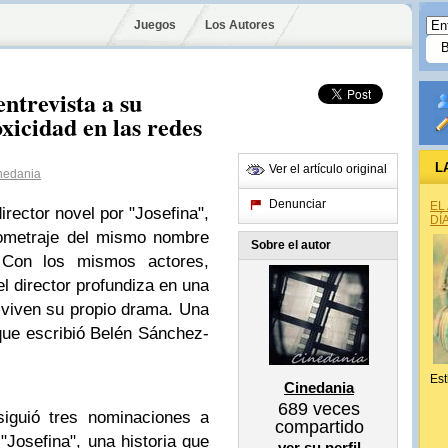
Juegos
Los Autores
ntrevista a su
xicidad en las redes
L
Ver el artículo original
nedania
Denunciar
EL
rector novel por "Josefina",
DÍ
ometraje del mismo nombre
Sobre el autor
Con los mismos actores,
el director profundiza en una
viven su propio drama. Una
ue escribió Belén Sánchez-
Est
Cinedania
689
veces
iguió tres nominaciones a
compartido
"Josefina", una historia que
ver su perfil