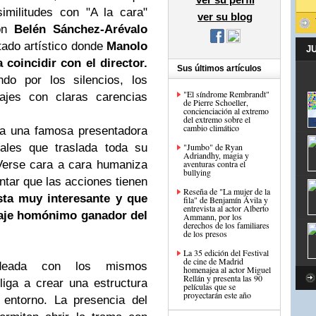
imilitudes con "A la cara"
ver su blog
con
Belén Sánchez-Arévalo
tado artístico donde
Manolo
J
coincidir con el director.
Sus últimos artículos
do por los silencios, los
"El síndrome Rembrandt"
ajes con claras carencias
de Pierre Schoeller,
concienciación al extremo
del extremo sobre el
cambio climático
 a una famosa presentadora
ales que traslada toda su
"Jumbo" de Ryan
Adriandhy, magia y
 Verse cara a cara humaniza
aventuras contra el
bullying
ntar que las acciones tienen
Reseña de "La mujer de la
ta muy interesante y que
fila" de Benjamín Ávila y
entrevista al actor Alberto
raje homónimo ganador del
Ammann, por los
derechos de los familiares
de los presos
La 35 edición del Festival
de cine de Madrid
 ideada con los mismos
homenajea al actor Miguel
Rellán y presenta las 90
liga a crear una estructura
películas que se
proyectarán este año
 entorno. La presencia del