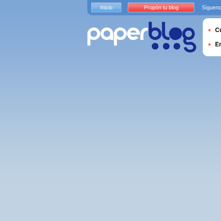
Inicio
Propón tu blog
Sígueno
Cu
E