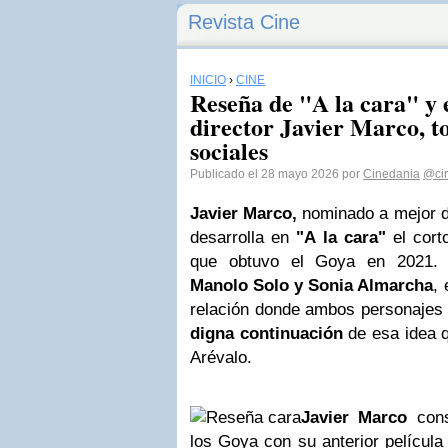
Revista Cine
INICIO
›
CINE
Reseña de "A la cara" y e
director Javier Marco, to
sociales
Publicado el 28 mayo 2026 por
Cinedania
@ci
Javier Marco,
nominado a mejor di
desarrolla en
"A la cara"
el cort
que obtuvo el Goya en 2021. 
Manolo Solo y Sonia Almarcha
, 
relación donde ambos personajes 
digna continuación
de esa idea q
Arévalo.
Javier Marco
cons
los Goya con su anterior película 