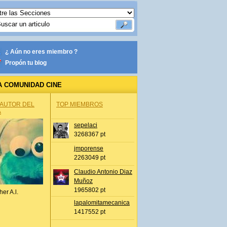
¿ Aún no eres miembro ?
Propón tu blog
A COMUNIDAD CINE
 AUTOR DEL
TOP MIEMBROS
A
sepelaci
3268367 pt
jmporense
2263049 pt
Claudio Antonio Diaz
Muñoz
1965802 pt
her A.l.
lapalomitamecanica
1417552 pt