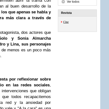
ermiten abrir la trama con
Ver todos
n al buen desarrollo de la
e los que apenas se habla y
Revista
ra más clara a través de
Cine
rotagonista, dos actores que
Solo y Sonia Almarcha
ro y Lina, sus personajes
o de menos es un poco más
.
sta por reflexionar sobre
io en las redes sociales
,
intervenciones que obligan
o que todos recapacitemos
 la red y la ansiedad por
do vale y "A la cara" es una