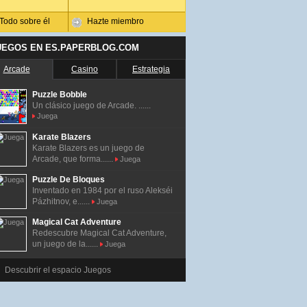
Todo sobre él
Hazte miembro
UEGOS EN ES.PAPERBLOG.COM
Arcade
Casino
Estrategia
Puzzle Bobble
Un clásico juego de Arcade. ......
Juega
Karate Blazers
Karate Blazers es un juego de
Arcade, que forma......
Juega
Puzzle De Bloques
Inventado en 1984 por el ruso Alekséi
Pázhitnov, e......
Juega
Magical Cat Adventure
Redescubre Magical Cat Adventure,
un juego de la......
Juega
Descubrir el espacio Juegos