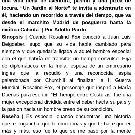
una vida llena de aventura, pasión y una pizca de
locura. “Un Jardín al Norte” te invita a adentrarte en
él, haciendo un recorrido a través del tiempo, que va
desde el marchito Madrid de posguerra hasta la
exótica
Calcuta
. | Por Adolfo Pardo.
Sinopsis |
Cuando Rosalind
Fox
conoció a Juan Luis
Beigdeber, supo que su vida había cambiado para
siempre y que quedaría ligada a aquel hombre especial
con el que habría de transitar un tiempo convulso. Hija
de diplomáticos en la India, esposa de un empresario
inglés que la repudió y una reconocida espía
galardonada por Churchill al finalizar la II Guerra
Mundial, Rosalind Fox, el personaje que inspiró a María
Dueñas para escribir “El Tiempo entre Costuras” fue una
mujer excepcional dividida entre el deber hacía su país y
la pasión hacia un hombre preso de su condición.
Reseña |
Es especial cuando encuentras una historia
que te engancha, que te emocionas y que te hace querer
más y más, eso fue lo que se me pasó por la mente