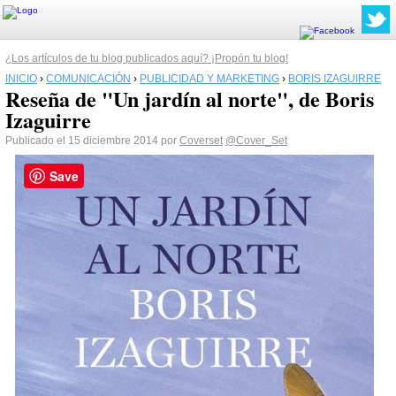
¿Los artículos de tu blog publicados aquí? ¡Propón tu blog!
INICIO
›
COMUNICACIÓN
›
PUBLICIDAD Y MARKETING
›
BORIS IZAGUIRRE
Reseña de "Un jardín al norte", de Boris
Izaguirre
Publicado el 15 diciembre 2014 por
Coverset
@Cover_Set
Save