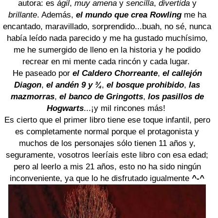
autora: es
ágil
,
muy amena
y
sencilla
,
divertida
y
brillante
. Además,
el mundo que crea Rowling
me ha
encantado, maravillado, sorprendido...buah, no sé, nunca
había leído nada parecido y me ha gustado muchísimo,
me he sumergido de lleno en la historia y he podido
recrear en mi mente cada rincón y cada lugar.
He paseado por
el Caldero Chorreante
,
el callejón
Diagon
,
el andén 9 y
¾
,
el bosque prohibido
,
las
mazmorras
,
el banco de Gringotts
,
los pasillos de
Hogwarts
...¡y mil rincones más!
Es cierto que el primer libro tiene ese toque infantil, pero
es completamente normal porque el protagonista y
muchos de los personajes sólo tienen 11 años y,
seguramente, vosotros leeríais este libro con esa edad;
pero al leerlo a mis 21 años, esto no ha sido ningún
inconveniente, ya que lo he disfrutado igualmente
^-^