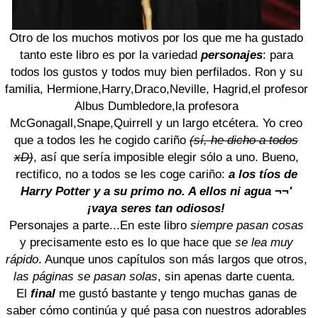
Otro de los muchos motivos por los que me ha gustado
tanto este libro es por la variedad
personajes
: para
todos los gustos y todos muy bien perfilados.
Ron y su
familia
,
Hermione
,
Harry
,
Draco
,
Neville
, Hagrid
,
el profesor
Albus Dumbledore
,
la profesora
McGonagall
,
Snape
,
Quirrell
y un largo etcétera. Yo creo
que a todos les he cogido cariño
(sí, he dicho a todos
xD)
, así que sería imposible elegir sólo a uno. Bueno,
rectifico, no a todos se les coge cariño:
a los tíos de
Harry Potter y a su primo no. A ellos ni agua ¬¬'
¡vaya seres tan odiosos!
Personajes a parte...En este libro
siempre pasan cosas
y precisamente esto es lo que hace que
se lea muy
rápido
. Aunque unos capítulos son más largos que otros,
las páginas se pasan solas
, sin apenas darte cuenta.
El
final
me gustó bastante y tengo muchas ganas de
saber cómo continúa y qué pasa con nuestros adorables