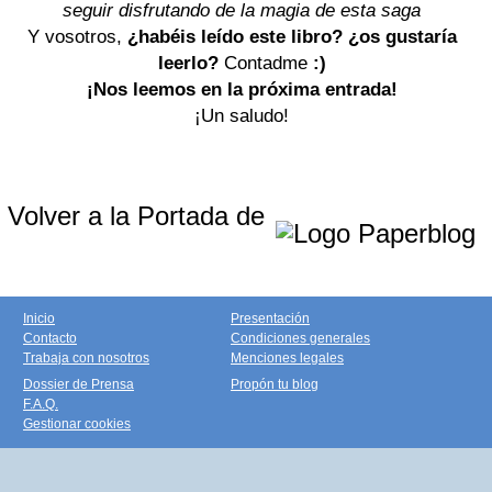
seguir disfrutando de la magia de esta saga
Y vosotros,
¿habéis leído este libro?
¿os gustaría
leerlo?
Contadme
:)
¡Nos leemos en la próxima entrada!
¡Un saludo!
Volver a la Portada de
Inicio
Presentación
Contacto
Condiciones generales
Trabaja con nosotros
Menciones legales
Dossier de Prensa
Propón tu blog
F.A.Q.
Gestionar cookies