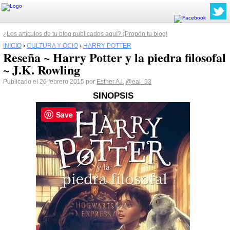
¿Los artículos de tu blog publicados aquí? ¡Propón tu blog!
INICIO
›
CULTURA Y OCIO
›
HARRY POTTER
Reseña ~ Harry Potter y la piedra filosofal
~ J.K. Rowling
Publicado el 26 febrero 2015 por
Esther A.l.
@eal_93
SINOPSIS
Save