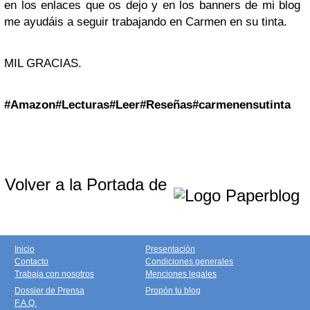
en los enlaces que os dejo y en los banners de mi blog
me ayudáis a seguir trabajando en Carmen en su tinta.
MIL GRACIAS.
#
Amazon
#
Lecturas
#
Leer
#
Reseñas
#carmenensutinta
Volver a la Portada de
Inicio
Presentación
Contacto
Condiciones generales
Trabaja con nosotros
Menciones legales
Dossier de Prensa
Propón tu blog
F.A.Q.