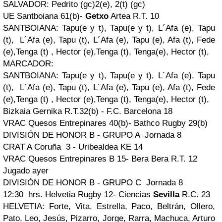
SALVADOR: Pedrito (gc)2(e), 2(t) (gc)
UE Santboiana 61(b)-
Getxo
Artea R.T. 10
SANTBOIANA: Tapu(e y t), Tapu(e y t), L´Afa (e), Tapu
(t), L´Afa (e), Tapu (t), L´Afa (e), Tapu (e), Afa (t), Fede
(e),Tenga (t) , Hector (e),Tenga (t), Tenga(e), Hector (t),
MARCADOR:
SANTBOIANA: Tapu(e y t), Tapu(e y t), L´Afa (e), Tapu
(t), L´Afa (e), Tapu (t), L´Afa (e), Tapu (e), Afa (t), Fede
(e),Tenga (t) , Hector (e),Tenga (t), Tenga(e), Hector (t),
Bizkaia Gernika R.T.32(b) - F.C. Barcelona 18
VRAC Quesos Entrepinares 40(b)- Bathco Rugby 29(b)
DIVISIÓN DE HONOR B - GRUPO A Jornada 8
CRAT A Coruña 3 - Uribealdea KE 14
VRAC Quesos Entrepinares B 15- Bera Bera R.T. 12
Jugado ayer
DIVISIÓN DE HONOR B - GRUPO C Jornada 8
12:30 hrs. Helvetia Rugby 12- Ciencias
Sevilla
R.C. 23
HELVETIA: Forte, Vita, Estrella, Paco, Beltrán, Ollero,
Pato, Leo, Jesús, Pizarro, Jorge, Rarra, Machuca, Arturo