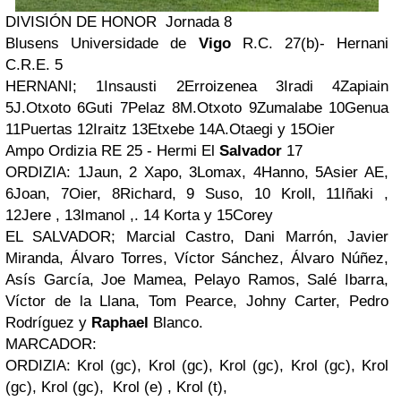
DIVISIÓN DE HONOR Jornada 8
Blusens Universidade de
Vigo
R.C. 27(b)- Hernani
C.R.E. 5
HERNANI; 1Insausti 2Erroizenea 3Iradi 4Zapiain
5J.Otxoto 6Guti 7Pelaz 8M.Otxoto 9Zumalabe 10Genua
11Puertas 12Iraitz 13Etxebe 14A.Otaegi y 15Oier
Ampo Ordizia RE 25 - Hermi El
Salvador
17
ORDIZIA: 1Jaun, 2 Xapo, 3Lomax, 4Hanno, 5Asier AE,
6Joan, 7Oier, 8Richard, 9 Suso, 10 Kroll, 11Iñaki ,
12Jere , 13Imanol ,. 14 Korta y 15Corey
EL SALVADOR; Marcial Castro, Dani Marrón, Javier
Miranda, Álvaro Torres, Víctor Sánchez, Álvaro Núñez,
Asís García, Joe Mamea, Pelayo Ramos, Salé Ibarra,
Víctor de la Llana, Tom Pearce, Johny Carter, Pedro
Rodríguez y
Raphael
Blanco.
MARCADOR:
ORDIZIA: Krol (gc), Krol (gc), Krol (gc), Krol (gc), Krol
(gc), Krol (gc), Krol (e) , Krol (t),