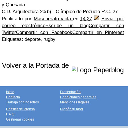
y Quesada
C.D. Arquitectura 20(b) - Olímpico de Pozuelo R.C. 27
Publicado por
Mascherato viola
en
14:27
Enviar por
correo electrónico
Escribe un blog
Compartir con
Twitter
Compartir con Facebook
Compartir en Pinterest
Etiquetas: deporte, rugby
Volver a la Portada de
Inicio
Presentación
Contacto
Condiciones generales
Trabaja con nosotros
Menciones legales
Dossier de Prensa
Propón tu blog
F.A.Q.
Gestionar cookies