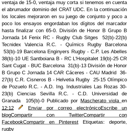
ventaja de 15-0, ventaja muy corta si tenemos en cuenta
el abrumador dominio del CRAT UDC. En la continuación
los locales mejoraron en su juego de conjunto y poco a
poco los ensayos engordaban los dígitos del marcador
hasta finalizar con 65-0. División de Honor B Grupo B
Jornada 14 Fenix RC - Rugby Club Sitges 52(b)-22(b)
Tecnidex Valencia R.C. - Químics Rugby Barcelona
53(b)-19 Barcelona Enginyers Rugby - C.P. Les Abelles
38(b)-10 UE Santboiana B - RC L'Hospitalet 19(b)-25 CR
Sant Cugat - BUC Barcelona 31(b)-13 División de Honor
B Grupo C Jornada 14 CAR Cáceres - CAU Madrid 36-
27(b) C.R. Cisneros B - Helvetia Rugby 25-15 Olímpico
de Pozuelo R.C. - A.D. Ing. Industriales Las Rozas 30-
23(b) Ciencias Sevilla R.C. - C.D. Universidad de
Granada 105(b)-0
Publicado por
Mascherato viola
en
12:12
Enviar por correo electrónico
Escribe un
blog
Compartir con Twitter
Compartir con
Facebook
Compartir en Pinterest
Etiquetas: deporte,
rugby