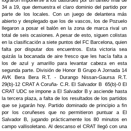
lograron imponerse a los basurdes por un tanteo final de
34 a 19, que demuestra el claro dominio del partido por
parte de los locales. Con un juego de delantera más
abierto y desplegado que los de vascos, los de Pozuelo
llegaron a posar el balón en la zona de marca rival un
total de seis ocasiones. A pesar de esto, siguen colistas
en la clasificación a siete puntos del FC Barcelona, quien
falta por disputar dos encuentros. Esta victoria sea
quizás la bocanada de aire fresco que les hacía falta a
los de azul y amarillo para levantar cabeza en esta
segunda parte. División de Honor B Grupo A Jornada 14
AVK Bera Bera R.T. - Durango Nissan-Gaursa R.T.
29(b)-12 CRAT A Coruña- C.R. El Salvador B 65(b)-0 El
CRAT UDC se impone a El Salvador B y asciende hasta
la tercera plaza, a falta de los resultados de los partidos
que se jugarán hoy. Partido dominado de principio a fin
por los coruñeses que no permitieron puntuar a El
Salvador B, jugando prácticamente los 80 minutos en
campo vallisoletano. Al descanso el CRAT llegó con una